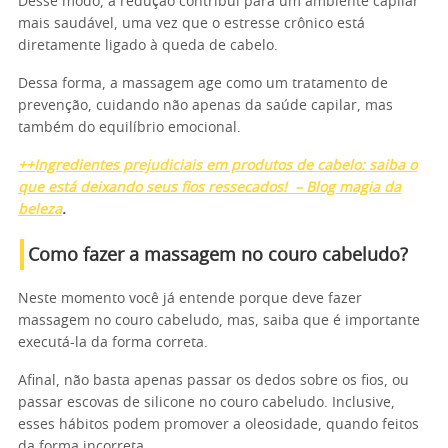
Desse modo, a redução contribui para um ambiente capilar
mais saudável, uma vez que o estresse crônico está
diretamente ligado à queda de cabelo.
Dessa forma, a massagem age como um tratamento de
prevenção, cuidando não apenas da saúde capilar, mas
também do equilíbrio emocional.
++Ingredientes prejudiciais em produtos de cabelo: saiba o
que está deixando seus fios ressecados! – Blog magia da
beleza
.
Como fazer a massagem no couro cabeludo?
Neste momento você já entende porque deve fazer
massagem no couro cabeludo, mas, saiba que é importante
executá-la da forma correta.
Afinal, não basta apenas passar os dedos sobre os fios, ou
passar escovas de silicone no couro cabeludo. Inclusive,
esses hábitos podem promover a oleosidade, quando feitos
da forma incorreta.