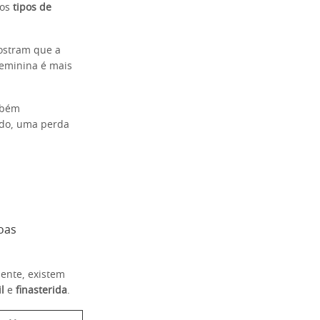
 os
tipos de
ostram que a
feminina é mais
mbém
udo, uma perda
oas
mente, existem
l
e
finasterida
.