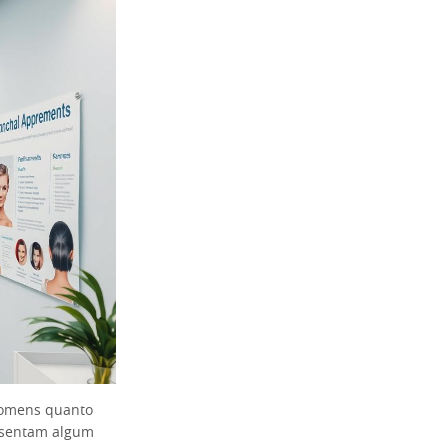
 homens quanto
esentam algum