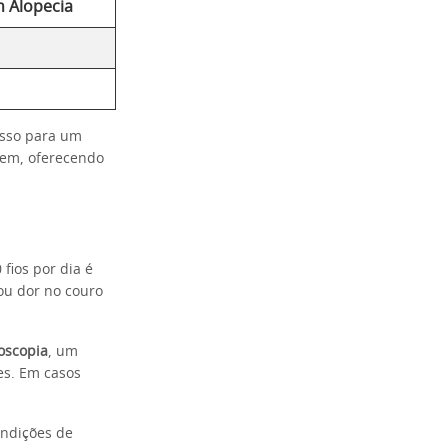
 Alopecia
asso para um
gem, oferecendo
fios por dia é
ou dor no couro
coscopia
, um
es. Em casos
ondições de