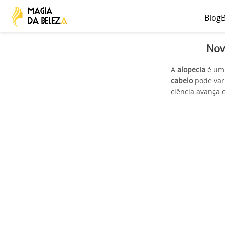
Blog
B
Nov
A
alopecia
é um
cabelo
pode vari
ciência avança