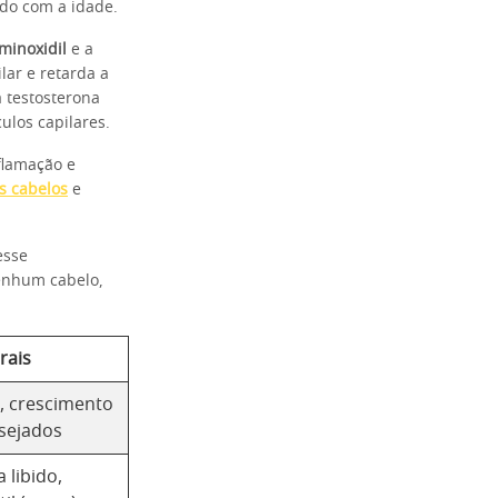
do com a idade.
minoxidil
e a
ar e retarda a
 testosterona
ulos capilares.
flamação e
s cabelos
e
esse
nenhum cabelo,
rais
l, crescimento
esejados
 libido,