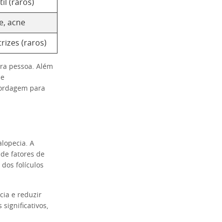
il (raros)
e, acne
trizes (raros)
ara pessoa. Além
 e
bordagem para
lopecia. A
de fatores de
dos folículos
cia e reduzir
significativos,