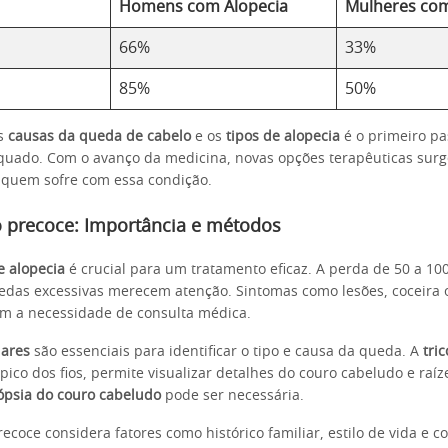
Homens com Alopecia
Mulheres com
66%
33%
85%
50%
s
causas da queda de cabelo
e os
tipos de alopecia
é o primeiro p
quado. Com o avanço da medicina, novas opções terapêuticas sur
 quem sofre com essa condição.
o precoce: Importância e métodos
e alopecia
é crucial para um tratamento eficaz. A perda de 50 a 100 
das excessivas merecem atenção. Sintomas como lesões, coceira 
m a necessidade de consulta médica.
lares
são essenciais para identificar o tipo e causa da queda. A
tri
ico dos fios, permite visualizar detalhes do couro cabeludo e raíz
ópsia do couro cabeludo
pode ser necessária.
ecoce considera fatores como histórico familiar, estilo de vida e c