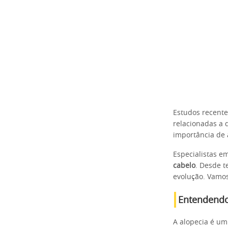
Estudos recent
relacionadas a 
importância de
Especialistas e
cabelo
. Desde t
evolução. Vamos
Entendendo 
A alopecia é u