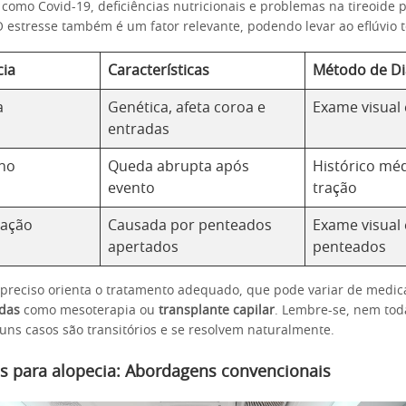
como Covid-19, deficiências nutricionais e problemas na tireoide
O estresse também é um fator relevante, podendo levar ao eflúvio 
cia
Características
Método de Di
a
Genética, afeta coroa e
Exame visual
entradas
eno
Queda abrupta após
Histórico méd
evento
tração
ração
Causada por penteados
Exame visual 
apertados
penteados
preciso orienta o tratamento adequado, que pode variar de medi
adas
como mesoterapia ou
transplante capilar
. Lembre-se, nem to
guns casos são transitórios e se resolvem naturalmente.
s para alopecia: Abordagens convencionais