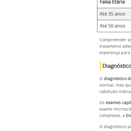
Faixa Etária
Até 35 anos
Até 50 anos
Compreender a
tratamento ade
esperança para
Diagnóstic
O
diagnóstico d
normal, mas que
cabeludo indica
Os
exames capi
exame microscóp
complexos, a
bi
O diagnóstico pr