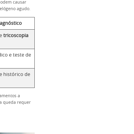
 podem causar
telógeno agudo.
agnóstico
 e
tricoscopia
ico e teste de
e histórico de
camentos a
da queda requer