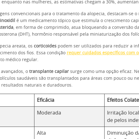
e, enquanto nas mulheres, as estimativas chegam a 30%, aumentan
gens convencionais para o tratamento da alopecia, destacam-se o
inoxidil
é um medicamento tópico que estimula o crescimento capil
sterida
, em forma de comprimido, atua bloqueando a conversão da
osterona (DHT), hormônio responsável pela miniaturização dos folíc
pecia areata, os
corticoides
podem ser utilizados para reduzir a in
scimento dos fios. Essa condição
requer cuidados específicos com o
o médico regular.
s avançados, o
transplante capilar
surge como uma opção eficaz. N
olículos saudáveis são transplantados para áreas com pouco ou 
resultados naturais e duradouros.
Eficácia
Efeitos Colate
Moderada
Irritação loca
de pelos ind
Alta
Diminuição da