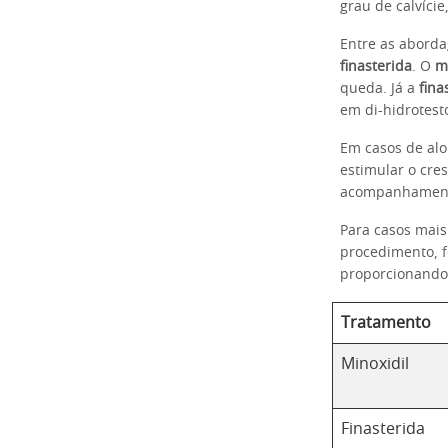
grau de calvíci
Entre as aborda
finasterida
. O
m
queda. Já a
fina
em di-hidrotest
Em casos de alo
estimular o cre
acompanhament
Para casos mai
procedimento, f
proporcionando 
Tratamento
Minoxidil
Finasterida