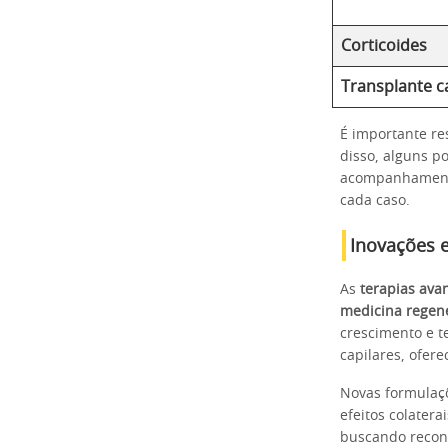
Corticoides
Transplante c
É importante re
disso, alguns p
acompanhamento
cada caso.
Inovações e
As
terapias ava
medicina regene
crescimento e t
capilares, ofer
Novas formulaçõ
efeitos colater
buscando recons