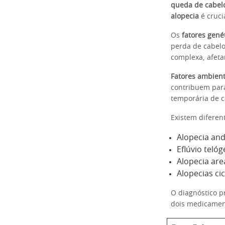
queda de cabel
alopecia
é cruci
Os
fatores gené
perda de cabelo
complexa, afet
Fatores ambient
contribuem para
temporária de c
Existem diferen
Alopecia and
Eflúvio teló
Alopecia are
Alopecias ci
O diagnóstico p
dois medicamen