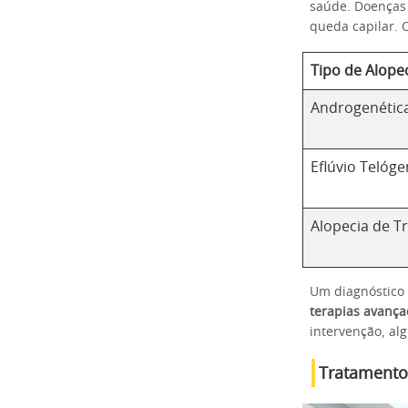
saúde. Doenças 
queda capilar. 
Tipo de Alope
Androgenétic
Eflúvio Telóg
Alopecia de T
Um diagnóstico 
terapias avanç
intervenção, al
Tratamento