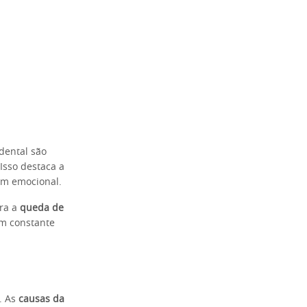
dental são
Isso destaca a
ém emocional.
ra a
queda de
em constante
. As
causas da