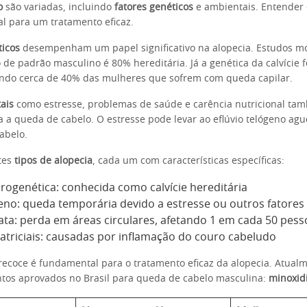
o
são variadas, incluindo
fatores genéticos
e ambientais. Entender
al para um tratamento eficaz.
ticos
desempenham um papel significativo na alopecia. Estudos m
 de padrão masculino é 80% hereditária. Já a genética da calvície 
ando cerca de 40% das mulheres que sofrem com queda capilar.
ais
como estresse, problemas de saúde e carência nutricional ta
 a queda de cabelo. O estresse pode levar ao eflúvio telógeno ag
abelo.
tes
tipos de alopecia
, cada um com características específicas:
rogenética: conhecida como calvície hereditária
geno: queda temporária devido a estresse ou outros fatores
ata: perda em áreas circulares, afetando 1 em cada 50 pess
catriciais: causadas por inflamação do couro cabeludo
recoce é fundamental para o tratamento eficaz da alopecia. Atual
tos aprovados no Brasil para queda de cabelo masculina:
minoxidi