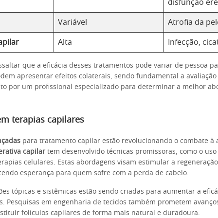
disfunção erét
Variável
Atrofia da pel
apilar
Alta
Infecção, cica
ssaltar que a eficácia desses tratamentos pode variar de pessoa p
odem apresentar efeitos colaterais, sendo fundamental a avaliação
 por um profissional especializado para determinar a melhor a
m terapias capilares
nçadas
para tratamento capilar estão revolucionando o combate à a
rativa capilar
tem desenvolvido técnicas promissoras, como o uso 
erapias celulares. Estas abordagens visam estimular a regeneração 
ecendo esperança para quem sofre com a perda de cabelo.
es tópicas e sistêmicas estão sendo criadas para aumentar a eficá
ais. Pesquisas em engenharia de tecidos também prometem avanços 
tituir folículos capilares de forma mais natural e duradoura.