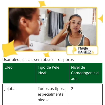
Usar óleos faciais sem obstruir os poros
Óleo
Tipo de Pele
Nível de
Ideal
Comedogenicid
ade
Jojoba
Todos os tipos,
2
especialmente
oleosa