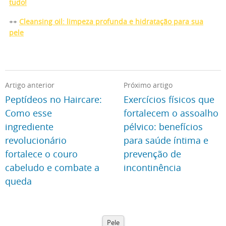
tudo!
++
Cleansing oil: limpeza profunda e hidratação para sua
pele
Artigo anterior
Próximo artigo
Peptídeos no Haircare:
Exercícios físicos que
Como esse
fortalecem o assoalho
ingrediente
pélvico: benefícios
revolucionário
para saúde íntima e
fortalece o couro
prevenção de
cabeludo e combate a
incontinência
queda
Pele