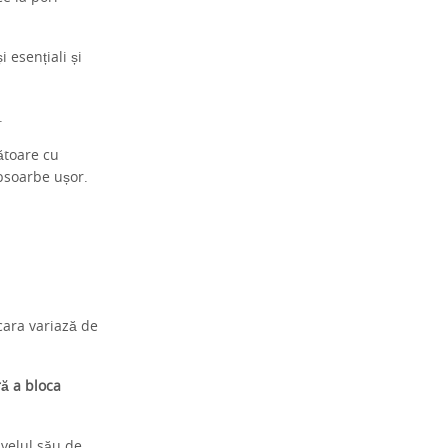
 esențiali și
.
ătoare cu
bsoarbe ușor.
cara variază de
ră a bloca
ivelul său de