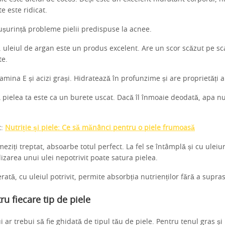
 este ridicat.
ușurință probleme pielii predispuse la acnee.
, uleiul de argan este un produs excelent. Are un scor scăzut pe sc
te.
tamina E și acizi grași. Hidratează în profunzime și are proprietăți a
 pielea ta este ca un burete uscat. Dacă îl înmoaie deodată, apa n
t:
Nutriție și piele: Ce să mănânci pentru o piele frumoasă
eziți treptat, absoarbe totul perfect. La fel se întâmplă și cu uleiur
lizarea unui ulei nepotrivit poate satura pielea.
ată, cu uleiul potrivit, permite absorbția nutrienților fără a supraso
ru fiecare tip de piele
i ar trebui să fie ghidată de tipul tău de piele. Pentru tenul gras și