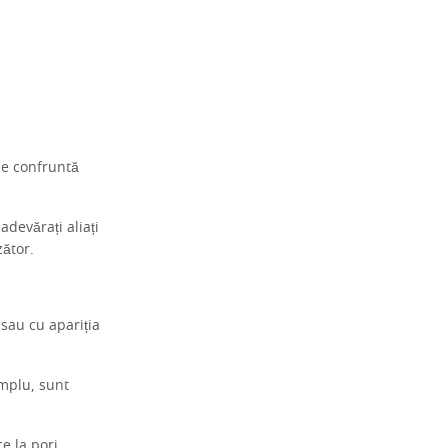
se confruntă
adevărați aliați
zător.
 sau cu apariția
emplu, sunt
e la pori