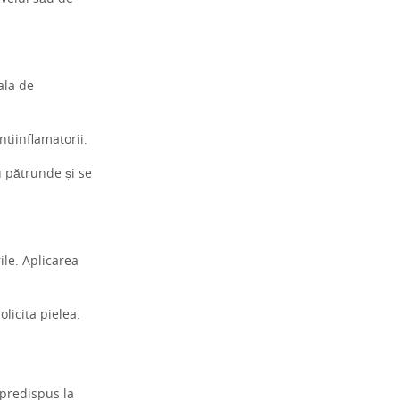
ala de
ntiinflamatorii.
u pătrunde și se
ile. Aplicarea
licita pielea.
 predispus la