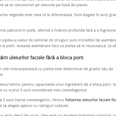
ste să te concentrezi pe uleiurile pe bază de plante.
rilor vegetale este ceea ce le diferențiază. Sunt bogate în acizi grași
te pătrund în piele, oferind o hrănire profundă fără a o îngreuna
m jojoba și uleiul de semințe de struguri sunt incredibil de asemăn
 al pielii. Această asemănare face ca pielea să le recunoască. Le a
zării uleiurilor faciale fără a bloca porii
n ulei interacționează cu pielea este determinat de gradul său de
te.
enul tehnic pentru capacitatea unui ingredient de a bloca porii. S
rile cu scorul 0 sunt considerate non-comedogenice.
de 5 sunt foarte comedogenici. Pentru
Folosirea uleiurilor faciale fă
l să alegeți opțiuni cu ratinguri scăzute.
c este uleiul de cocos. Deși este un excelent hidratant corporal, n