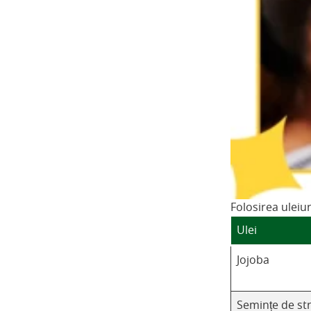
Folosirea uleiur
Ulei
Jojoba
Semințe de st