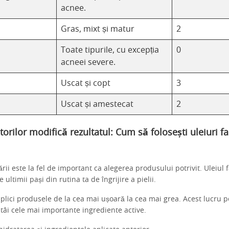
acnee.
Gras, mixt și matur
2
Toate tipurile, cu excepția
0
acneei severe.
Uscat și copt
3
Uscat și amestecat
2
orilor modifică rezultatul: Cum să folosești uleiuri fa
ii este la fel de important ca alegerea produsului potrivit. Uleiul f
e ultimii pași din rutina ta de îngrijire a pielii.
plici produsele de la cea mai ușoară la cea mai grea. Acest lucru pe
tâi cele mai importante ingrediente active.