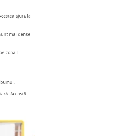
Acestea ajută la
 Sunt mai dense
 pe zona T
sebumul.
tară. Această