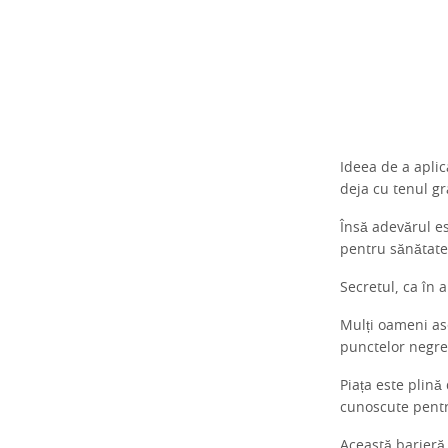
Ideea de a aplic
deja cu tenul g
Însă adevărul es
pentru sănătatea
Secretul, ca în 
Mulți oameni aso
punctelor negre 
Piața este plină
cunoscute pentr
Această barieră 