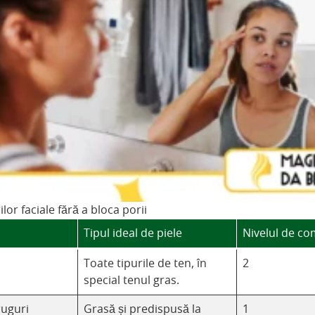
ilor faciale fără a bloca porii
Tipul ideal de piele
Nivelul de c
Toate tipurile de ten, în
2
special tenul gras.
ruguri
Grasă și predispusă la
1