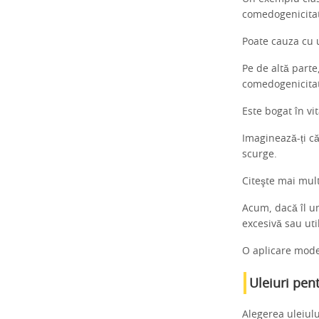
comedogenicitate
Poate cauza cu 
Pe de altă parte
comedogenicita
Este bogat în vi
Imaginează-ți că
scurge.
Citeşte mai mul
Acum, dacă îl um
excesivă sau uti
O aplicare moder
Uleiuri pent
Alegerea uleiulu