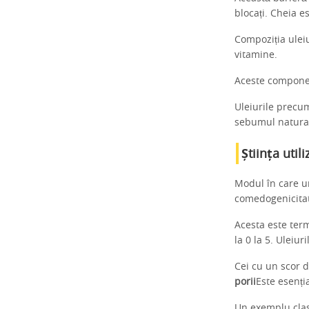
blocați. Cheia e
Compoziția uleiu
vitamine.
Aceste componen
Uleiurile precu
sebumul natural
Știința utili
Modul în care u
comedogenicita
Acesta este term
la 0 la 5. Uleiu
Cei cu un scor 
porii
Este esenția
Un exemplu clasi