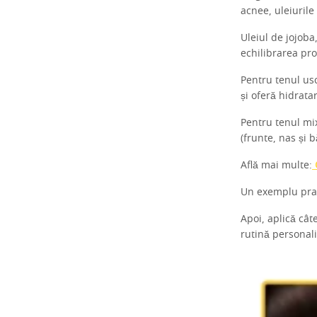
acnee, uleiuril
Uleiul de jojoba
echilibrarea pr
Pentru tenul us
și oferă hidrata
Pentru tenul mix
(frunte, nas și 
Află mai multe:
Un exemplu pract
Apoi, aplică cât
rutină personali