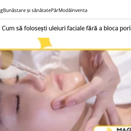
og
Bunăstare și sănătate
Păr
Modă
Inventa
Cum să folosești uleiuri faciale fără a bloca pori