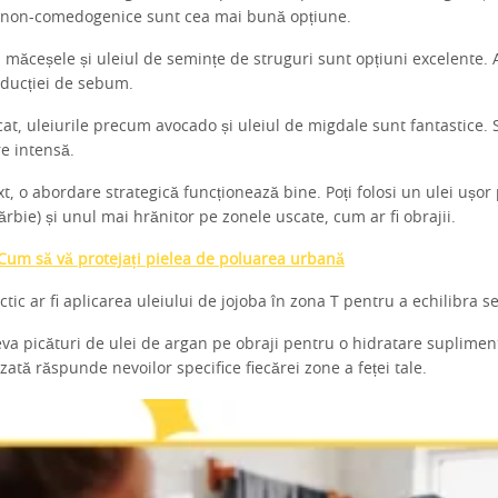
e non-comedogenice sunt cea mai bună opțiune.
, măceșele și uleiul de semințe de struguri sunt opțiuni excelente. 
oducției de sebum.
cat, uleiurile precum avocado și uleiul de migdale sunt fantastice.
re intensă.
t, o abordare strategică funcționează bine. Poți folosi un ulei ușor
bărbie) și unul mai hrănitor pe zonele uscate, cum ar fi obrajii.
Cum să vă protejați pielea de poluarea urbană
ic ar fi aplicarea uleiului de jojoba în zona T pentru a echilibra 
eva picături de ulei de argan pe obraji pentru o hidratare suplimen
zată răspunde nevoilor specifice fiecărei zone a feței tale.