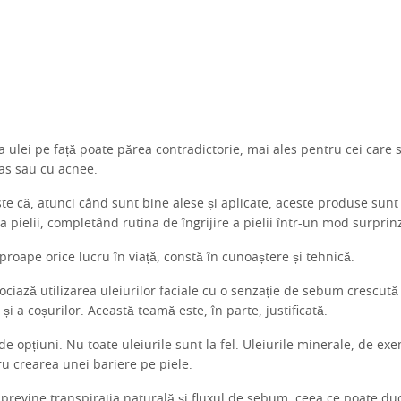
a ulei pe față poate părea contradictorie, mai ales pentru cei care 
ras sau cu acnee.
te că, atunci când sunt bine alese și aplicate, aceste produse sunt 
 pielii, completând rutina de îngrijire a pielii într-un mod surprin
aproape orice lucru în viață, constă în cunoaștere și tehnică.
ciază utilizarea uleiurilor faciale cu o senzație de sebum crescută
și a coșurilor. Această teamă este, în parte, justificată.
 de opțiuni. Nu toate uleiurile sunt la fel. Uleiurile minerale, de ex
u crearea unei bariere pe piele.
previne transpirația naturală și fluxul de sebum, ceea ce poate duc