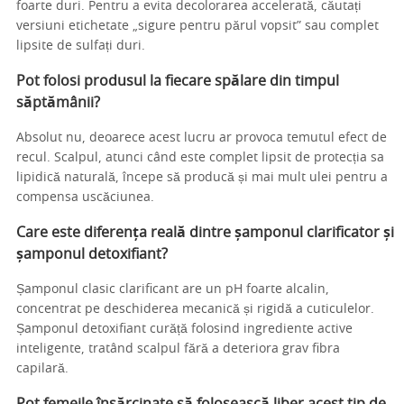
foarte duri. Pentru a evita decolorarea accelerată, căutați
versiuni etichetate „sigure pentru părul vopsit” sau complet
lipsite de sulfați duri.
Pot folosi produsul la fiecare spălare din timpul
săptămânii?
Absolut nu, deoarece acest lucru ar provoca temutul efect de
recul. Scalpul, atunci când este complet lipsit de protecția sa
lipidică naturală, începe să producă și mai mult ulei pentru a
compensa uscăciunea.
Care este diferența reală dintre șamponul clarificator și
șamponul detoxifiant?
Șamponul clasic clarificant are un pH foarte alcalin,
concentrat pe deschiderea mecanică și rigidă a cuticulelor.
Șamponul detoxifiant curăță folosind ingrediente active
inteligente, tratând scalpul fără a deteriora grav fibra
capilară.