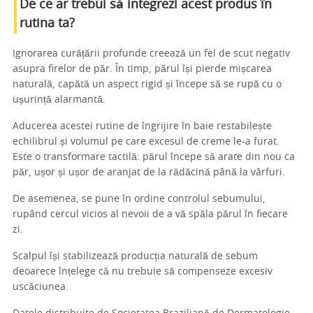
De ce ar trebui să integrezi acest produs în
rutina ta?
Ignorarea curățării profunde creează un fel de scut negativ
asupra firelor de păr. În timp, părul își pierde mișcarea
naturală, capătă un aspect rigid și începe să se rupă cu o
ușurință alarmantă.
Aducerea acestei rutine de îngrijire în baie restabilește
echilibrul și volumul pe care excesul de creme le-a furat.
Este o transformare tactilă: părul începe să arate din nou ca
păr, ușor și ușor de aranjat de la rădăcină până la vârfuri.
De asemenea, se pune în ordine controlul sebumului,
rupând cercul vicios al nevoii de a vă spăla părul în fiecare
zi.
Scalpul își stabilizează producția naturală de sebum
deoarece înțelege că nu trebuie să compenseze excesiv
uscăciunea.