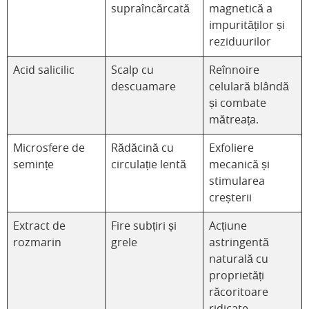
supraîncărcată
magnetică a
impurităților și
reziduurilor
Acid salicilic
Scalp cu
Reînnoire
descuamare
celulară blândă
și combate
mătreața.
Microsfere de
Rădăcină cu
Exfoliere
semințe
circulație lentă
mecanică și
stimularea
creșterii
Extract de
Fire subțiri și
Acțiune
rozmarin
grele
astringentă
naturală cu
proprietăți
răcoritoare