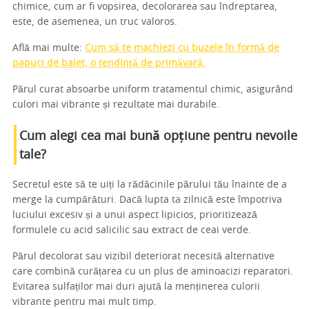
chimice, cum ar fi vopsirea, decolorarea sau îndreptarea,
este, de asemenea, un truc valoros.
Află mai multe:
Cum să te machiezi cu buzele în formă de
papuci de balet, o tendință de primăvară.
Părul curat absoarbe uniform tratamentul chimic, asigurând
culori mai vibrante și rezultate mai durabile.
Cum alegi cea mai bună opțiune pentru nevoile
tale?
Secretul este să te uiți la rădăcinile părului tău înainte de a
merge la cumpărături. Dacă lupta ta zilnică este împotriva
luciului excesiv și a unui aspect lipicios, prioritizează
formulele cu acid salicilic sau extract de ceai verde.
Părul decolorat sau vizibil deteriorat necesită alternative
care combină curățarea cu un plus de aminoacizi reparatori.
Evitarea sulfaților mai duri ajută la menținerea culorii
vibrante pentru mai mult timp.