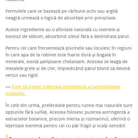
Formulele care se bazează pe cărbune activ sau argilă
neagră urmează o logică de absorbție prin porozitate.
Aceste ingrediente au o afinitate naturală cu toxinele și
excesul de sebum, absorbind uleiul fără a deshidrata părul.
Pentru cei care frecventează piscinele sau locuiesc în regiuni
în care apa de la robinet este foarte dură și bogată în
minerale, există șampoane chelatoare. Acestea se leagă de
metalele grele și de clor, împiedicând părul blond să devină
verzui sau rigid.
++
Cum să tratezi mătreața persistentă și sensibilitatea
scalpului.
În cele din urmă, preferatele pentru rutine mai naturale sunt
opțiunile fără sulfați. Acestea folosesc puterea astringentă a
extractelor botanice, precum menta și rozmarinul, oferind o
lejeritate extremă pentru cei cu păr fragil și scalp sensibil.