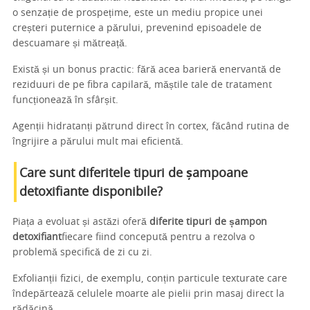
o senzație de prospețime, este un mediu propice unei
creșteri puternice a părului, prevenind episoadele de
descuamare și mătreață.
Există și un bonus practic: fără acea barieră enervantă de
reziduuri de pe fibra capilară, măștile tale de tratament
funcționează în sfârșit.
Agenții hidratanți pătrund direct în cortex, făcând rutina de
îngrijire a părului mult mai eficientă.
Care sunt diferitele tipuri de șampoane
detoxifiante disponibile?
Piața a evoluat și astăzi oferă
diferite tipuri de șampon
detoxifiant
fiecare fiind concepută pentru a rezolva o
problemă specifică de zi cu zi.
Exfolianții fizici, de exemplu, conțin particule texturate care
îndepărtează celulele moarte ale pielii prin masaj direct la
rădăcină.