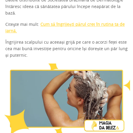
Datele distribuite de Societatea Braziliană de Dermatologie
întăresc ideea că sănătatea părului începe neapărat de la
bază.
Citeşte mai mult:
Cum să îngrijești părul creț în rutina ta de
iarnă.
Îngrijirea scalpului cu aceeași grijă pe care o acorzi feței este
cea mai bună investiție pentru oricine își dorește un păr lung
și puternic.