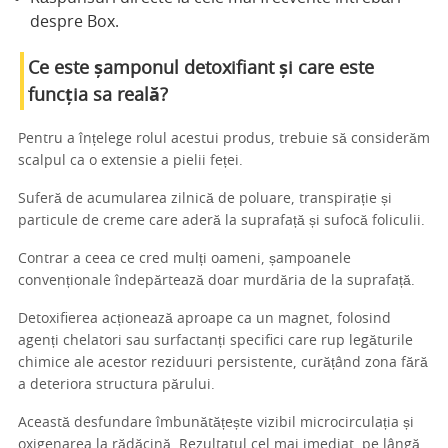
despre Box.
Ce este șamponul detoxifiant și care este
funcția sa reală?
Pentru a înțelege rolul acestui produs, trebuie să considerăm
scalpul ca o extensie a pielii feței.
Suferă de acumularea zilnică de poluare, transpirație și
particule de creme care aderă la suprafață și sufocă foliculii.
Contrar a ceea ce cred mulți oameni, șampoanele
convenționale îndepărtează doar murdăria de la suprafață.
Detoxifierea acționează aproape ca un magnet, folosind
agenți chelatori sau surfactanți specifici care rup legăturile
chimice ale acestor reziduuri persistente, curățând zona fără
a deteriora structura părului.
Această desfundare îmbunătățește vizibil microcirculația și
oxigenarea la rădăcină. Rezultatul cel mai imediat, pe lângă