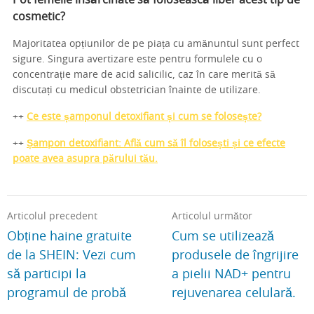
Pot femeile însărcinate să folosească liber acest tip de
cosmetic?
Majoritatea opțiunilor de pe piața cu amănuntul sunt perfect
sigure. Singura avertizare este pentru formulele cu o
concentrație mare de acid salicilic, caz în care merită să
discutați cu medicul obstetrician înainte de utilizare.
++
Ce este șamponul detoxifiant și cum se folosește?
++
Șampon detoxifiant: Află cum să îl folosești și ce efecte
poate avea asupra părului tău.
Articolul precedent
Articolul următor
Obține haine gratuite
Cum se utilizează
de la SHEIN: Vezi cum
produsele de îngrijire
să participi la
a pielii NAD+ pentru
programul de probă
rejuvenarea celulară.