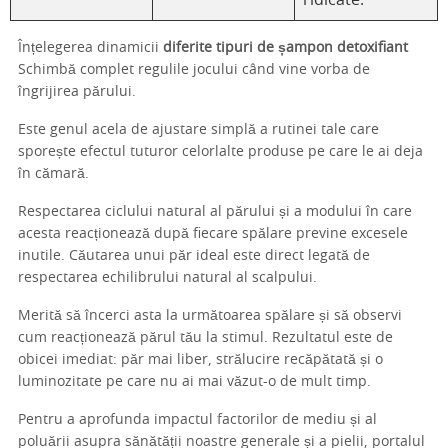
ridicate.
Înțelegerea dinamicii
diferite tipuri de șampon detoxifiant
Schimbă complet regulile jocului când vine vorba de
îngrijirea părului.
Este genul acela de ajustare simplă a rutinei tale care
sporește efectul tuturor celorlalte produse pe care le ai deja
în cămară.
Respectarea ciclului natural al părului și a modului în care
acesta reacționează după fiecare spălare previne excesele
inutile. Căutarea unui păr ideal este direct legată de
respectarea echilibrului natural al scalpului.
Merită să încerci asta la următoarea spălare și să observi
cum reacționează părul tău la stimul. Rezultatul este de
obicei imediat: păr mai liber, strălucire recăpătată și o
luminozitate pe care nu ai mai văzut-o de mult timp.
Pentru a aprofunda impactul factorilor de mediu și al
poluării asupra sănătății noastre generale și a pielii, portalul