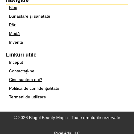
Navigare
Blog
Bunăstare și sănătate
Păr
Modă
Inventa
Linkuri utile
Început
Contactaţi-ne
Cine suntem noi?
Politica de confidențialitate
Termeni de utilizare
© 2026 Blogul Beauty Magic - Toate drepturile rezervate
Pixel Ads LLC