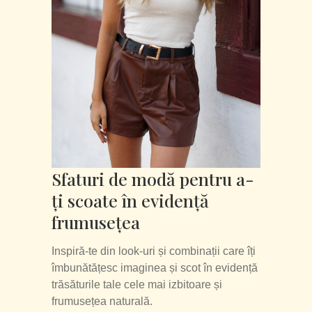
Sfaturi de modă pentru a-
ți scoate în evidență
frumusețea
Inspiră-te din look-uri și combinații care îți
îmbunătățesc imaginea și scot în evidență
trăsăturile tale cele mai izbitoare și
frumusețea naturală.