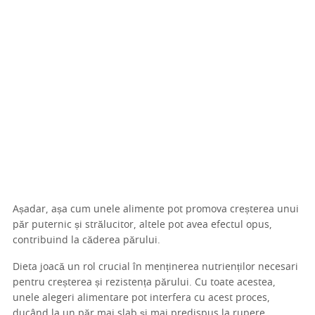
Așadar, așa cum unele alimente pot promova creșterea unui
păr puternic și strălucitor, altele pot avea efectul opus,
contribuind la căderea părului.
Dieta joacă un rol crucial în menținerea nutrienților necesari
pentru creșterea și rezistența părului. Cu toate acestea,
unele alegeri alimentare pot interfera cu acest proces,
ducând la un păr mai slab și mai predispus la rupere.