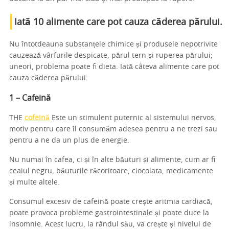
Iată 10 alimente care pot cauza căderea părului.
Nu întotdeauna substanțele chimice și produsele nepotrivite
cauzează vârfurile despicate, părul tern și ruperea părului;
uneori, problema poate fi dieta. Iată câteva alimente care pot
cauza căderea părului:
1 – Cafeină
THE
cofeină
Este un stimulent puternic al sistemului nervos,
motiv pentru care îl consumăm adesea pentru a ne trezi sau
pentru a ne da un plus de energie.
Nu numai în cafea, ci și în alte băuturi și alimente, cum ar fi
ceaiul negru, băuturile răcoritoare, ciocolata, medicamente
și multe altele.
Consumul excesiv de cafeină poate crește aritmia cardiacă,
poate provoca probleme gastrointestinale și poate duce la
insomnie. Acest lucru, la rândul său, va crește și nivelul de