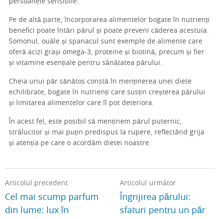
persoanele sensibile.
Pe de altă parte, încorporarea alimentelor bogate în nutrienți
benefici poate întări părul și poate preveni căderea acestuia.
Somonul, ouăle și spanacul sunt exemple de alimente care
oferă acizi grași omega-3, proteine și biotină, precum și fier
și vitamine esențiale pentru sănătatea părului.
Cheia unui păr sănătos constă în menținerea unei diete
echilibrate, bogate în nutrienți care susțin creșterea părului
și limitarea alimentelor care îl pot deteriora.
În acest fel, este posibil să menținem părul puternic,
strălucitor și mai puțin predispus la rupere, reflectând grija
și atenția pe care o acordăm dietei noastre.
Articolul precedent
Articolul următor
Cel mai scump parfum
Îngrijirea părului:
din lume: lux în
sfaturi pentru un păr