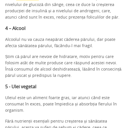
nivelului de glucoză din sânge, ceea ce duce la creșterea
producției de insulină și a nivelului de androgeni, care,
atunci când sunt în exces, reduc prezența foliculilor de păr.
4 – Alcool
Alcoolul nu va cauza neapărat căderea părului, dar poate
afecta sănătatea părului, făcându-l mai fragil.
Știm că părul are nevoie de hidratare, motiv pentru care
folosim atât de multe produse care răspund acestei nevoi.
Însă consumul de alcool deshidratează, lăsând în consecință
părul uscat și predispus la rupere.
5 - Ulei vegetal
Uleiul este un aliment foarte gras, iar atunci când este
consumat în exces, poate împiedica și absorbția fierului în
organism.
Fără nutrienții esențiali pentru creșterea și sănătatea
părului, acesta va suferi de sebum și cădere, ceea ce