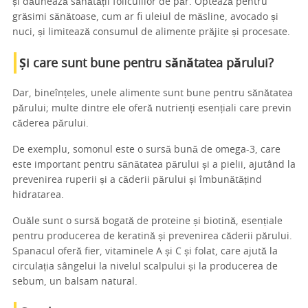
și dăunează sănătății foliculilor de păr. Optează pentru
grăsimi sănătoase, cum ar fi uleiul de măsline, avocado și
nuci, și limitează consumul de alimente prăjite și procesate.
Și care sunt bune pentru sănătatea părului?
Dar, bineînțeles, unele alimente sunt bune pentru sănătatea
părului; multe dintre ele oferă nutrienți esențiali care previn
căderea părului.
De exemplu, somonul este o sursă bună de omega-3, care
este important pentru sănătatea părului și a pielii, ajutând la
prevenirea ruperii și a căderii părului și îmbunătățind
hidratarea.
Ouăle sunt o sursă bogată de proteine și biotină, esențiale
pentru producerea de keratină și prevenirea căderii părului.
Spanacul oferă fier, vitaminele A și C și folat, care ajută la
circulația sângelui la nivelul scalpului și la producerea de
sebum, un balsam natural.