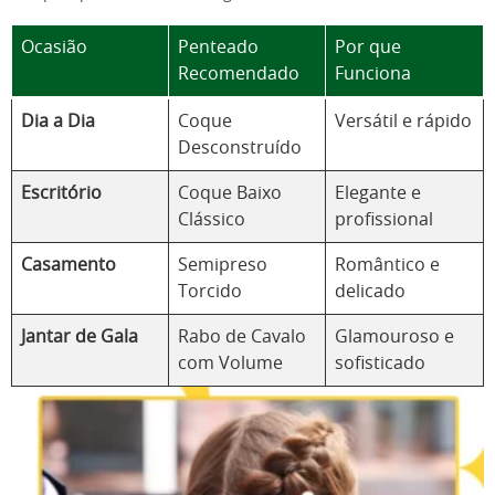
Ocasião
Penteado
Por que
Recomendado
Funciona
Dia a Dia
Coque
Versátil e rápido
Desconstruído
Escritório
Coque Baixo
Elegante e
Clássico
profissional
Casamento
Semipreso
Romântico e
Torcido
delicado
Jantar de Gala
Rabo de Cavalo
Glamouroso e
com Volume
sofisticado