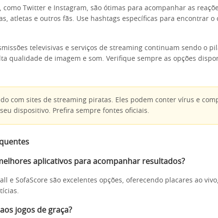
s, como Twitter e Instagram, são ótimas para acompanhar as reaç
tas, atletas e outros fãs. Use hashtags específicas para encontrar 
nsmissões televisivas e serviços de streaming continuam sendo o pil
lta qualidade de imagem e som. Verifique sempre as opções dispon
do com sites de streaming piratas. Eles podem conter vírus e com
eu dispositivo. Prefira sempre fontes oficiais.
equentes
melhores aplicativos para acompanhar resultados?
ll e SofaScore são excelentes opções, oferecendo placares ao vivo, 
ícias.
 aos jogos de graça?