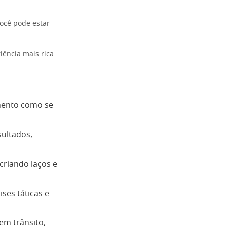
ocê pode estar
ência mais rica
mento como se
sultados,
criando laços e
ses táticas e
em trânsito,