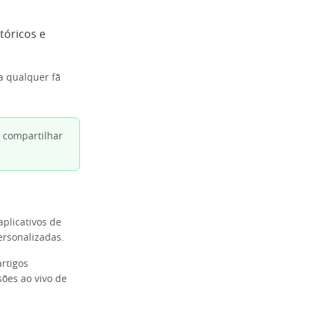
tóricos e
a qualquer fã
 compartilhar
aplicativos de
ersonalizadas.
rtigos
sões ao vivo de