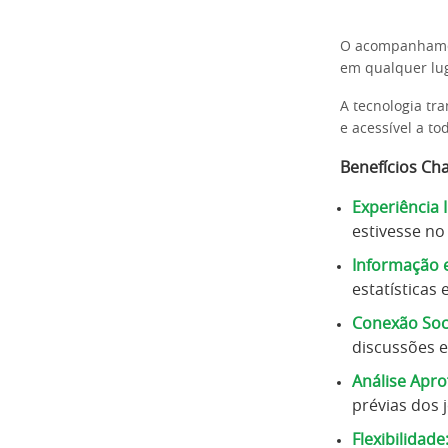
O acompanhamen
em qualquer lug
A tecnologia tr
e acessível a to
Benefícios Ch
Experiência 
estivesse no
Informação 
estatísticas
Conexão Soci
discussões 
Análise Apr
prévias dos 
Flexibilidade