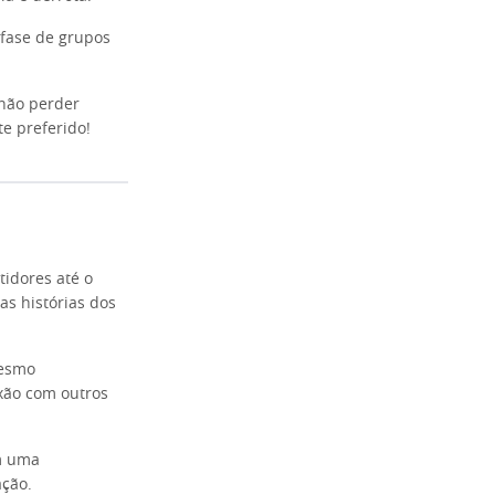
 fase de grupos
 não perder
e preferido!
idores até o
as histórias dos
mesmo
ixão com outros
m uma
ação.