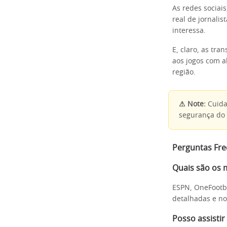
As redes sociai
real de jornalis
interessa.
E, claro, as tra
aos jogos com a
região.
⚠ Note:
Cuida
segurança do s
Perguntas Fr
Quais são os 
ESPN, OneFootba
detalhadas e not
Posso assistir