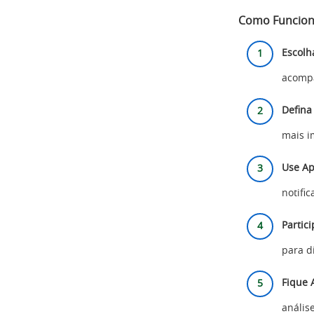
Como Funcio
Escolh
acompa
Defina
mais i
Use Apl
notific
Partic
para d
Fique 
análise