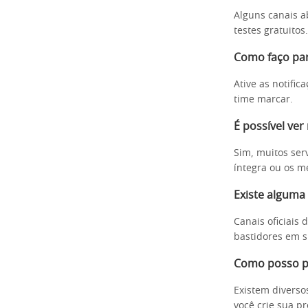
Alguns canais a
testes gratuito
Como faço pa
Ative as notific
time marcar.
É possível ver
Sim, muitos ser
íntegra ou os m
Existe alguma
Canais oficiais
bastidores em su
Como posso pa
Existem diverso
você crie sua p