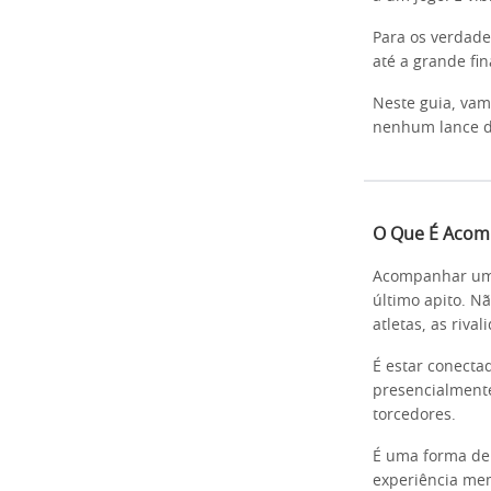
Para os verdade
até a grande fi
Neste guia, vam
nenhum lance d
O Que É Acom
Acompanhar uma 
último apito. Nã
atletas, as riva
É estar conecta
presencialmente
torcedores.
É uma forma de
experiência mem