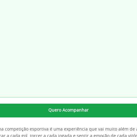
Quero Acompanhar
competição esportiva é uma experiência que vai muito além de a
rar a cada gol, torcer a cada jogada e sentir a emoção de cada vitór