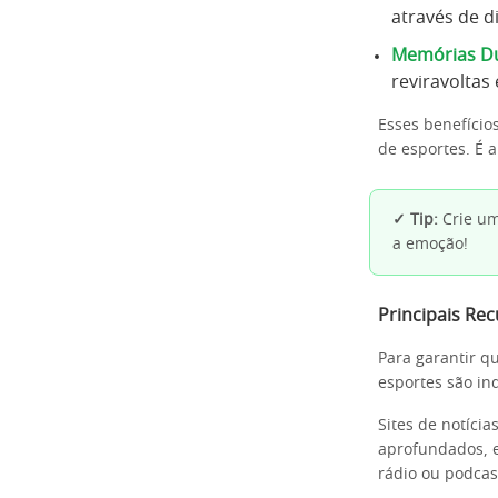
através de d
Memórias D
reviravoltas
Esses benefício
de esportes. É 
✓ Tip:
Crie um
a emoção!
Principais Re
Para garantir q
esportes são ind
Sites de notíci
aprofundados, e
rádio ou podcas