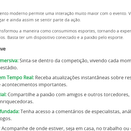
to moderno permite uma interação muito maior com o evento. V
ar e ainda assim se sentir parte da ação.
ansformou a maneira como consumimos esportes, tornando a experi
dos. Basta ter um dispositivo conectado e a paixão pelo esporte.
ave
Imersiva:
Sinta-se dentro da competição, vivendo cada mo
 estádio.
em Tempo Real:
Receba atualizações instantâneas sobre re
 e acontecimentos importantes.
al:
Compartilhe a paixão com amigos e outros torcedores, 
enriquecedoras.
ofundada:
Tenha acesso a comentários de especialistas, análi
jogos.
:
Acompanhe de onde estiver, seja em casa, no trabalho ou 