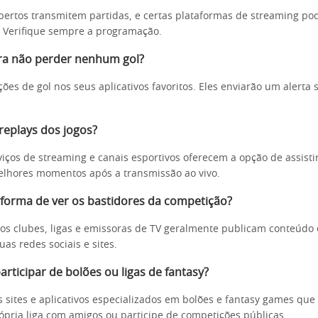
bertos transmitem partidas, e certas plataformas de streaming po
s. Verifique sempre a programação.
ra não perder nenhum gol?
ações de gol nos seus aplicativos favoritos. Eles enviarão um aler
 replays dos jogos?
viços de streaming e canais esportivos oferecem a opção de assisti
elhores momentos após a transmissão ao vivo.
 forma de ver os bastidores da competição?
 dos clubes, ligas e emissoras de TV geralmente publicam conteúdo 
as redes sociais e sites.
rticipar de bolões ou ligas de fantasy?
s sites e aplicativos especializados em bolões e fantasy games qu
rópria liga com amigos ou participe de competições públicas.