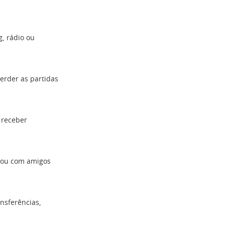
g, rádio ou
perder as partidas
a receber
s ou com amigos
nsferências,