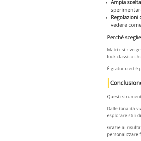
Ampia scelta 
sperimentare
Regolazioni d
vedere come o
Perché sceglie
Matrix si rivolg
look classico ch
È gratuito ed è 
Conclusion
Questi strument
Dalle tonalità vi
esplorare stili d
Grazie ai risult
personalizzare f