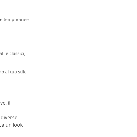
e e temporanee.
li e classici,
o al tuo stile
e, il
 diverse
rca un look