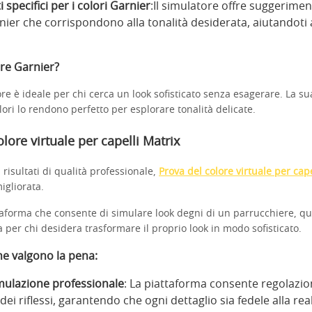
specifici per i colori Garnier
:Il simulatore offre suggeriment
nier che corrispondono alla tonalità desiderata, aiutandoti 
ere Garnier?
e è ideale per chi cerca un look sofisticato senza esagerare. La sua
olori lo rendono perfetto per esplorare tonalità delicate.
lore virtuale per capelli Matrix
 risultati di qualità professionale,
Prova del colore virtuale per cape
igliorata.
ttaforma che consente di simulare look degni di un parrucchiere, q
ta per chi desidera trasformare il proprio look in modo sofisticato.
che valgono la pena
:
imulazione professionale
: La piattaforma consente regolazion
ei riflessi, garantendo che ogni dettaglio sia fedele alla real