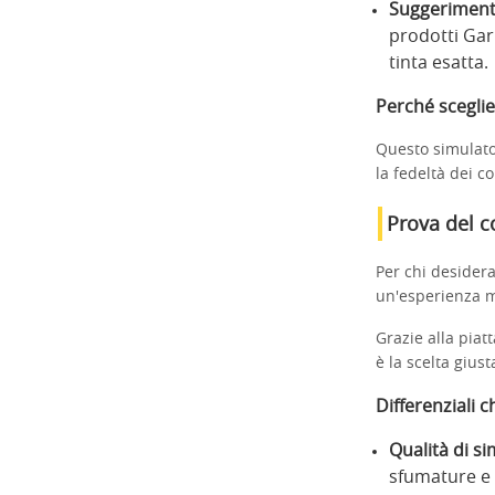
Suggerimenti 
prodotti Gar
tinta esatta.
Perché scegli
Questo simulator
la fedeltà dei c
Prova del co
Per chi desidera
un'esperienza m
Grazie alla pia
è la scelta gius
Differenziali 
Qualità di s
sfumature e d