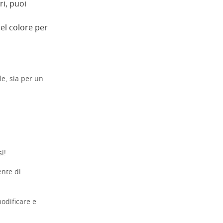
ri, puoi
del colore per
le, sia per un
i!
ente di
modificare e