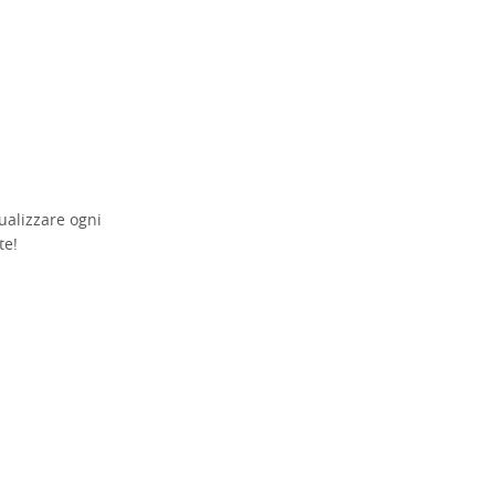
sualizzare ogni
te!