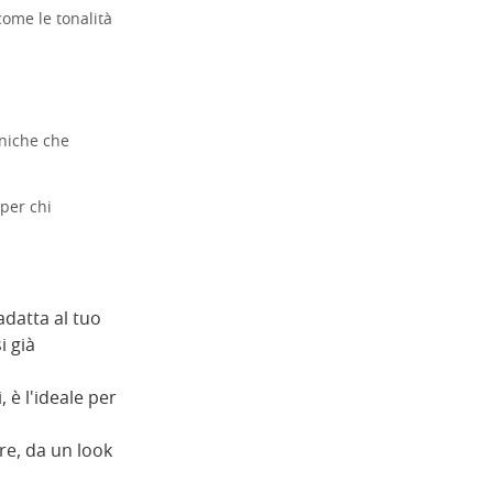
come le tonalità
uniche che
 per chi
adatta al tuo
i già
, è l'ideale per
ore, da un look