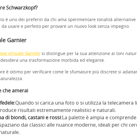
ere Schwarzkopf?
o è uno dei preferiti da chi ama sperimentare tonalità alternativ
le da usare e perfetto per provare un nuovo look senza impegno.
ale Garnier
ova virtuale Garnier
si distingue per la sua attenzione ai toni natura
i desidera una trasformazione morbida ed elegante.
e è ottimo per verificare come le sfumature più discrete si adattan
aturalezza.
e che amerai
fedele
:Quando si carica una foto o si utilizza la telecamera liv
roduce risultati estremamente realistici e naturali.
di biondi, castani e rossi
:La palette è ampia e comprende
spaziano dai classici alle nuance moderne, ideali per chi ce
naturale.