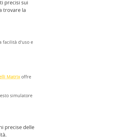
i precisi sui
a trovare la
 facilità d'uso e
lli Matrix
offre
uesto simulatore
i precise delle
tà.