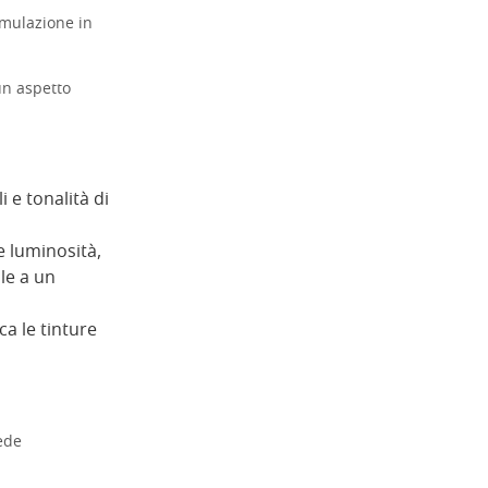
imulazione in
un aspetto
i e tonalità di
 e luminosità,
le a un
ica le tinture
iede