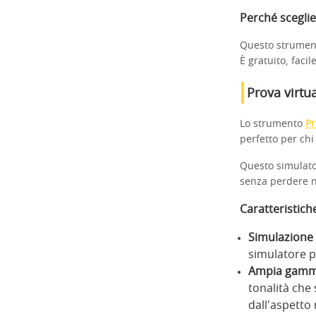
Perché scegli
Questo strument
È gratuito, faci
Prova virtu
Lo strumento
Pr
perfetto per ch
Questo simulator
senza perdere n
Caratteristich
Simulazione 
simulatore p
Ampia gamma 
tonalità che 
dall'aspetto 