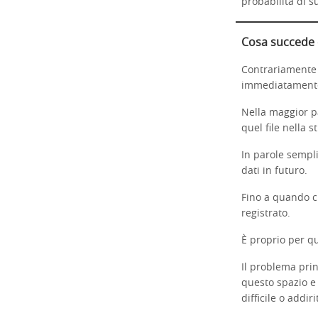
probabilità di s
Cosa succede 
Contrariamente a
immediatamente 
Nella maggior p
quel file nella s
In parole sempli
dati in futuro.
Fino a quando c
registrato.
È proprio per qu
Il problema pri
questo spazio e 
difficile o addir