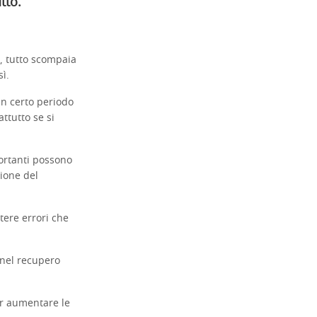
tto.
, tutto scompaia
ì.
n certo periodo
ttutto se si
portanti possono
ione del
ere errori che
 nel recupero
r aumentare le