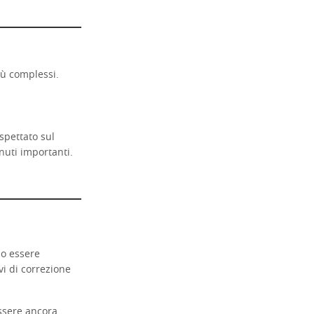
più complessi.
spettato sul
nuti importanti.
no essere
vi di correzione
essere ancora