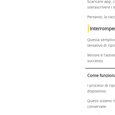
Scaricare app, c
sovrascrivere i 
Pertanto, la ra
Interromper
Questa semplice
tentativo di rip
Minore è l'attiv
successo.
Come funziona 
I processi di ri
dispositivo.
Questi sistemi 
conservate.