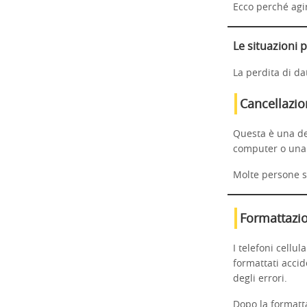
Ecco perché agi
Le situazioni 
La perdita di da
Cancellazio
Questa è una del
computer o una 
Molte persone s
Formattazio
I telefoni cellu
formattati accid
degli errori.
Dopo la formatt