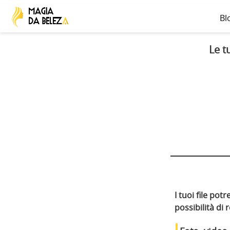
Bl
Le t
I tuoi file po
possibilità di