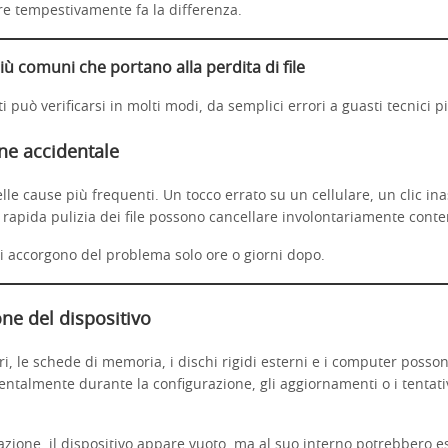
re tempestivamente fa la differenza.
più comuni che portano alla perdita di file
ti può verificarsi in molti modi, da semplici errori a guasti tecnici 
ne accidentale
le cause più frequenti. Un tocco errato su un cellulare, un clic ina
rapida pulizia dei file possono cancellare involontariamente conte
i accorgono del problema solo ore o giorni dopo.
ne del dispositivo
lari, le schede di memoria, i dischi rigidi esterni e i computer posso
entalmente durante la configurazione, gli aggiornamenti o i tentati
azione, il dispositivo appare vuoto, ma al suo interno potrebbero 