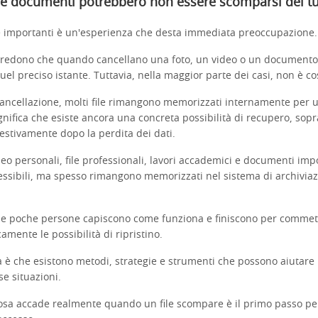
 e documenti potrebbero non essere scomparsi del tu
ile importanti è un'esperienza che desta immediata preoccupazione.
redono che quando cancellano una foto, un video o un documento
el preciso istante. Tuttavia, nella maggior parte dei casi, non è cos
ancellazione, molti file rimangono memorizzati internamente per u
gnifica che esiste ancora una concreta possibilità di recupero, sopra
estivamente dopo la perdita dei dati.
deo personali, file professionali, lavori accademici e documenti im
ssibili, ma spesso rimangono memorizzati nel sistema di archiviaz
he poche persone capiscono come funziona e finiscono per commett
amente le possibilità di ripristino.
a è che esistono metodi, strategie e strumenti che possono aiutare
se situazioni.
a accade realmente quando un file scompare è il primo passo pe