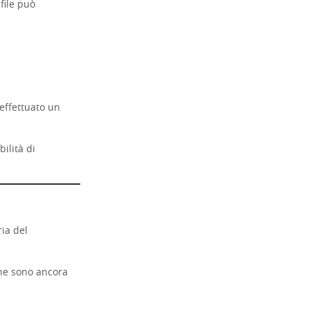
file può
effettuato un
ilità di
ria del
che sono ancora