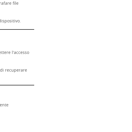
afare file
ispositivo.
ttere l'accesso
o di recuperare
mente