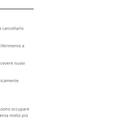
a cancellarlo
riferimento a
ricevere nuovi
isicamente
ossono occupare
venta molto più