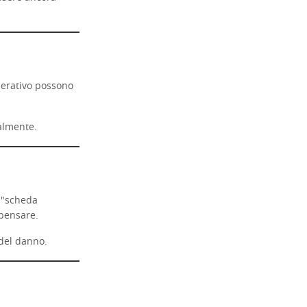
perativo possono
almente.
e "scheda
 pensare.
 del danno.