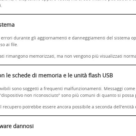
i.
istema
, errori durante gli aggiornamenti e danneggiamenti del sistema o
o ai file.
i dati rimangono memorizzati, ma non vengono più visualizzati norm
n le schede di memoria e le unità flash USB
imovibili sono soggetti a frequenti malfunzionamenti. Messaggi com
"dispositivo non riconosciuto" sono più comuni di quanto si possa
il recupero potrebbe essere ancora possibile a seconda dell'entità
tware dannosi