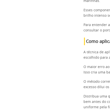
marinhas.
Esses component
brilho intenso s
Para entender a
consultar o port
Como aplica
A técnica de apl
escolhido para a
O maior erro ao
Isso cria uma b
O método corret
excesso dilui os
Distribua uma 
bem antes do con
uniforme pela fi