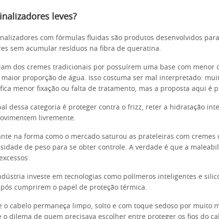
inalizadores leves?
inalizadores com fórmulas fluidas são produtos desenvolvidos para
ares sem acumular resíduos na fibra de queratina.
ciam dos cremes tradicionais por possuírem uma base com menor 
 maior proporção de água. Isso costuma ser mal interpretado: mui
ifica menor fixação ou falta de tratamento, mas a proposta aqui é p
al dessa categoria é proteger contra o frizz, reter a hidratação int
movimentem livremente.
ante na forma como o mercado saturou as prateleiras com cremes 
sidade de peso para se obter controle. A verdade é que a maleabi
excessos.
dústria investe em tecnologias como polímeros inteligentes e silico
pós cumprirem o papel de proteção térmica.
e o cabelo permaneça limpo, solto e com toque sedoso por muito 
e o dilema de quem precisava escolher entre proteger os fios do ca