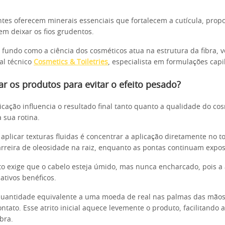
es oferecem minerais essenciais que fortalecem a cutícula, prop
em deixar os fios grudentos.
 fundo como a ciência dos cosméticos atua na estrutura da fibra, 
al técnico
Cosmetics & Toiletries
, especialista em formulações capi
r os produtos para evitar o efeito pesado?
icação influencia o resultado final tanto quanto a qualidade do co
 sua rotina.
 aplicar texturas fluidas é concentrar a aplicação diretamente no t
arreira de oleosidade na raiz, enquanto as pontas continuam expos
o exige que o cabelo esteja úmido, mas nunca encharcado, pois a
 ativos benéficos.
quantidade equivalente a uma moeda de real nas palmas das mãos
tato. Esse atrito inicial aquece levemente o produto, facilitando 
bra.