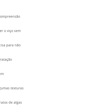
 compreensão
er o viço sem
cisa para não
dratação
sem
gumas texturas
ratos de algas