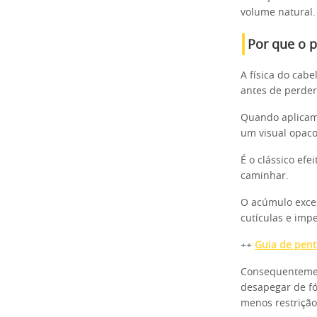
volume natural.
Por que o p
A física do cab
antes de perder
Quando aplicam
um visual opac
É o clássico efe
caminhar.
O acúmulo exces
cutículas e imp
++
Guia de pent
Consequentement
desapegar de f
menos restrição