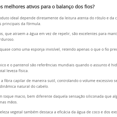
s melhores ativos para o balanço dos fios?
oduto ideal depende diretamente da leitura atenta do rótulo e da
s principais da fórmula.
icos, que atraem a água em vez de repelir, são excelentes para mant
rduroso.
quase como uma esponja invisível, retendo apenas o que o fio pre
nico e o pantenol são referências mundiais quando o assunto é hi
al leveza física.
a fibra capilar de maneira sutil, controlando o volume excessivo 
inâmica natural do cabelo.
m toque macio, bem diferente daquela sensação siliconada que al
 nas mãos.
beleza vegetal também destaca a eficácia da água de coco e dos ext