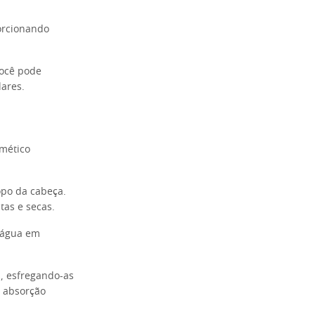
orcionando
você pode
lares.
smético
opo da cabeça.
tas e secas.
 água em
, esfregando-as
a absorção