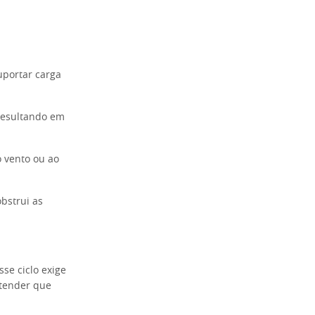
uportar carga
resultando em
o vento ou ao
obstrui as
se ciclo exige
ntender que