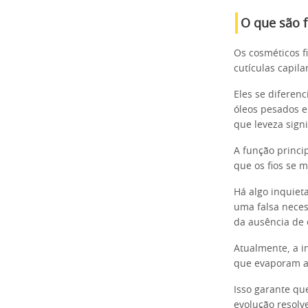
O que são f
Os cosméticos f
cutículas capil
Eles se diferen
óleos pesados e
que leveza sign
A função princip
que os fios se 
Há algo inquiet
uma falsa neces
da ausência de 
Atualmente, a in
que evaporam a
Isso garante qu
evolução resolv