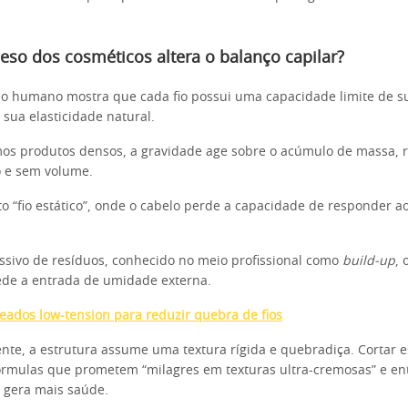
eso dos cosméticos altera o balanço capilar?
elo humano mostra que cada fio possui uma capacidade limite de s
 sua elasticidade natural.
os produtos densos, a gravidade age sobre o acúmulo de massa, 
o e sem volume.
ito “fio estático”, onde o cabelo perde a capacidade de responder a
sivo de resíduos, conhecido no meio profissional como
build-up
, 
ede a entrada de umidade externa.
eados low-tension para reduzir quebra de fios
e, a estrutura assume uma textura rígida e quebradiça. Cortar es
órmulas que prometem “milagres em texturas ultra-cremosas” e e
 gera mais saúde.