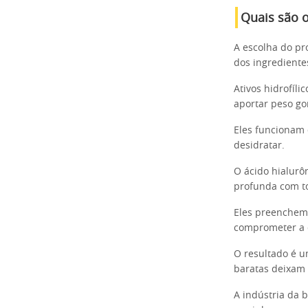
Quais são o
A escolha do pr
dos ingrediente
Ativos hidrofíl
aportar peso go
Eles funcionam 
desidratar.
O ácido hialurô
profunda com tot
Eles preenchem 
comprometer a d
O resultado é u
baratas deixam
A indústria da 