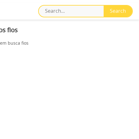
os fios
uem busca fios