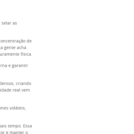
 selar as
concentração de
ta gente acha
uramente física.
erna e garantir
densos, criando
lidade real vem
nes voláteis,
mais tempo. Essa
lor e manter o