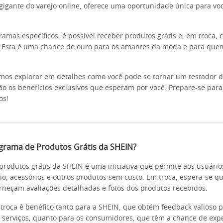
gigante do varejo online, oferece uma oportunidade única para voc
ramas específicos, é possível receber produtos grátis e, em troca, 
a. Esta é uma chance de ouro para os amantes da moda e para que
amos explorar em detalhes como você pode se tornar um testador 
ão os benefícios exclusivos que esperam por você. Prepare-se par
os!
grama de Produtos Grátis da SHEIN?
rodutos grátis da SHEIN é uma iniciativa que permite aos usuári
rio, acessórios e outros produtos sem custo. Em troca, espera-se q
orneçam avaliações detalhadas e fotos dos produtos recebidos.
 troca é benéfico tanto para a SHEIN, que obtém feedback valioso 
 serviços, quanto para os consumidores, que têm a chance de exp