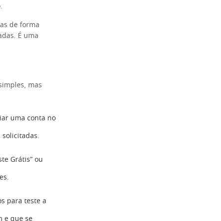
.
ias de forma
adas. É uma
 simples, mas
iar uma conta no
solicitadas.
ste Grátis” ou
es.
s para teste a
m e que se