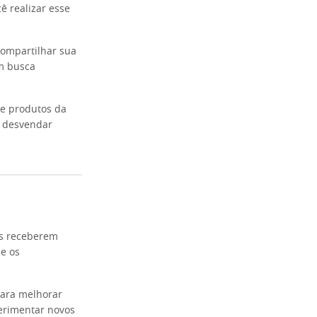
ê realizar esse
compartilhar sua
m busca
de produtos da
a desvendar
os receberem
ue os
para melhorar
erimentar novos