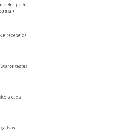
m deles pode
 atuais.
ocê recebe os
futuros testes
ito a cada
gativas.