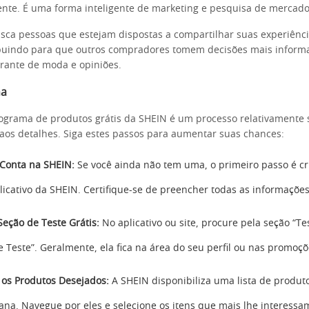
ente. É uma forma inteligente de marketing e pesquisa de mercado
sca pessoas que estejam dispostas a compartilhar suas experiênc
ibuindo para que outros compradores tomem decisões mais inform
rante de moda e opiniões.
na
rograma de produtos grátis da SHEIN é um processo relativamente
aos detalhes. Siga estes passos para aumentar suas chances:
Conta na SHEIN:
Se você ainda não tem uma, o primeiro passo é cr
plicativo da SHEIN. Certifique-se de preencher todas as informações 
Seção de Teste Grátis:
No aplicativo ou site, procure pela seção “Te
e Teste”. Geralmente, ela fica na área do seu perfil ou nas promoçõ
 os Produtos Desejados:
A SHEIN disponibiliza uma lista de produto
na. Navegue por eles e selecione os itens que mais lhe interessa