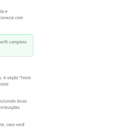
da e
 conecte com
erfil completo
. A seção “Teste
dutos
ncluindo dicas
ntribuições
te, caso você