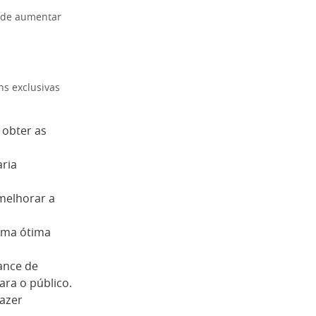
pode aumentar
ns exclusivas
 obter as
ria
melhorar a
 uma ótima
ance de
ra o público.
azer