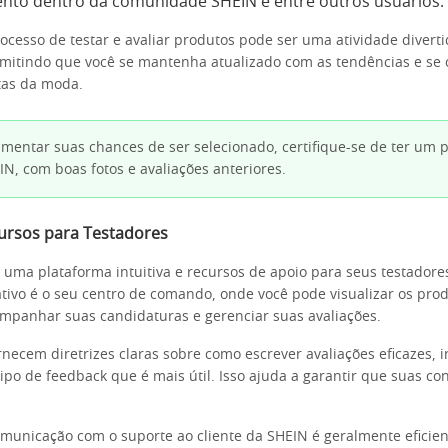
nto dentro da comunidade SHEIN e entre outros usuários.
rocesso de testar e avaliar produtos pode ser uma atividade diverti
ermitindo que você se mantenha atualizado com as tendências e se
tas da moda.
mentar suas chances de ser selecionado, certifique-se de ter um p
IN, com boas fotos e avaliações anteriores.
cursos para Testadores
 uma plataforma intuitiva e recursos de apoio para seus testadores
cativo é o seu centro de comando, onde você pode visualizar os pro
ompanhar suas candidaturas e gerenciar suas avaliações.
necem diretrizes claras sobre como escrever avaliações eficazes, i
tipo de feedback que é mais útil. Isso ajuda a garantir que suas co
omunicação com o suporte ao cliente da SHEIN é geralmente eficien