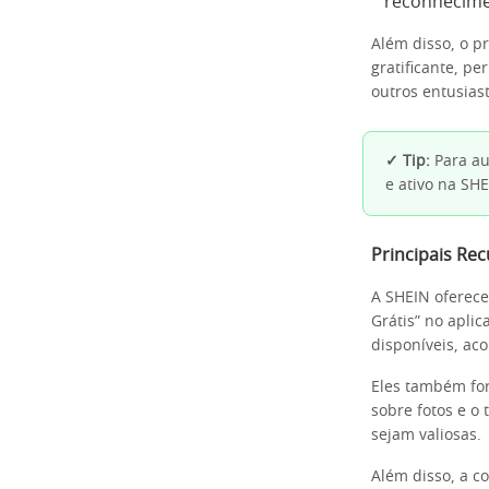
reconhecime
Além disso, o p
gratificante, p
outros entusias
✓ Tip:
Para au
e ativo na SHE
Principais Re
A SHEIN oferece
Grátis” no apli
disponíveis, ac
Eles também for
sobre fotos e o 
sejam valiosas.
Além disso, a c