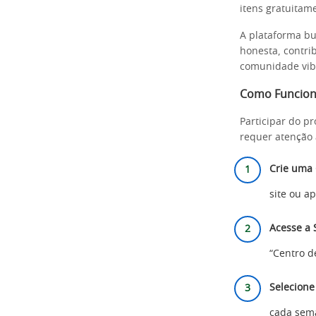
itens gratuitam
A plataforma bu
honesta, contr
comunidade vib
Como Funcio
Participar do p
requer atenção 
Crie uma 
site ou a
Acesse a 
“Centro d
Selecione
cada sema