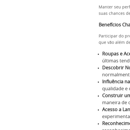
Manter seu perf
suas chances de
Benefícios Ch
Participar do p
que vão além de
Roupas e Ace
últimas ten
Descobrir No
normalmente,
Influência n
qualidade e 
Construir um
maneira de c
Acesso a La
experimenta
Reconhecim