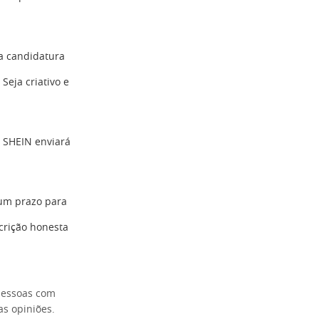
a candidatura
Seja criativo e
a SHEIN enviará
 um prazo para
scrição honesta
 pessoas com
s opiniões.