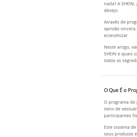
nada? A SHEIN, 
desejo.
Através de prog
opinião sincer
economizar.
Neste artigo, v
SHEIN e quais s
todos os segred
O Que É o Pro
O programa de p
itens de vestuá
participantes f
Este sistema de
seus produtos e