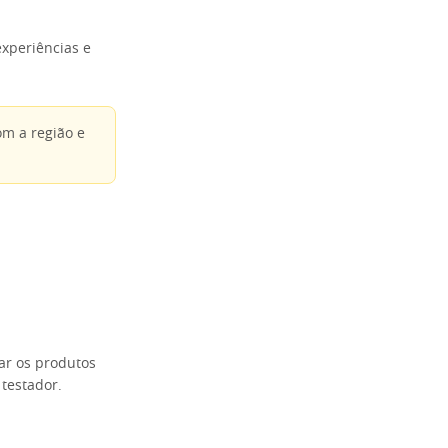
xperiências e
om a região e
nar os produtos
testador.