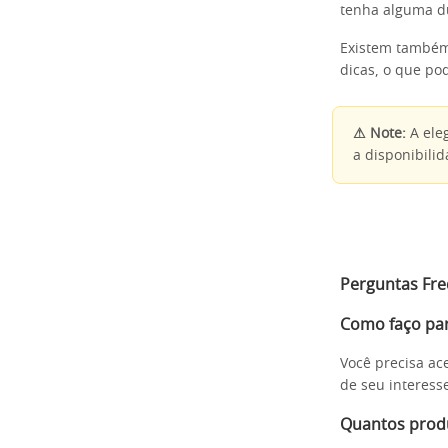
tenha alguma dú
Existem também
dicas, o que pod
⚠ Note:
A eleg
a disponibilid
Perguntas Fr
Como faço par
Você precisa ace
de seu interess
Quantos produ