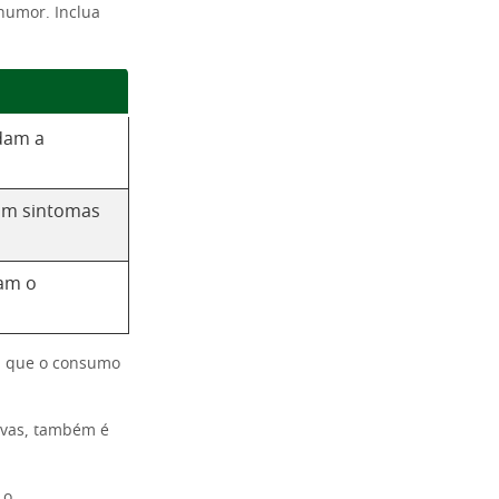
humor. Inclua
dam a
iam sintomas
tam o
 que o consumo
 uvas, também é
 o