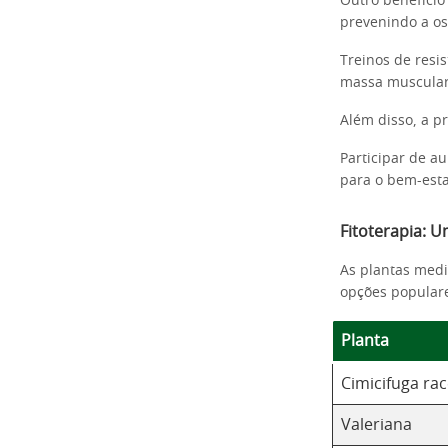
Outro benefício 
prevenindo a o
Treinos de resi
massa muscular
Além disso, a p
Participar de au
para o bem-esta
Fitoterapia: 
As plantas medi
opções popular
Planta
Cimicifuga r
Valeriana