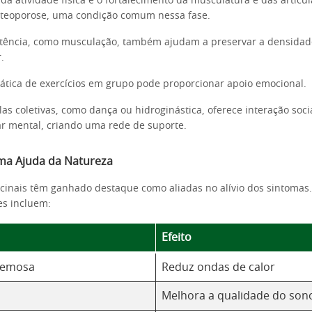
da atividade física é o fortalecimento da musculatura e das articul
steoporose, uma condição comum nessa fase.
stência, como musculação, também ajudam a preservar a densidad
.
rática de exercícios em grupo pode proporcionar apoio emocional.
las coletivas, como dança ou hidroginástica, oferece interação socia
r mental, criando uma rede de suporte.
Uma Ajuda da Natureza
cinais têm ganhado destaque como aliadas no alívio dos sintomas
es incluem:
Efeito
acemosa
Reduz ondas de calor
Melhora a qualidade do son