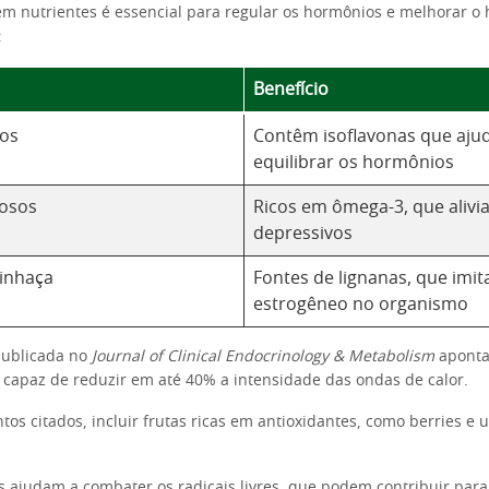
em nutrientes é essencial para regular os hormônios e melhorar o 
:
Benefício
dos
Contêm isoflavonas que aju
equilibrar os hormônios
rosos
Ricos em ômega-3, que aliv
depressivos
inhaça
Fontes de lignanas, que imi
estrogêneo no organismo
ublicada no
Journal of Clinical Endocrinology & Metabolism
aponta
é capaz de reduzir em até 40% a intensidade das ondas de calor.
tos citados, incluir frutas ricas em antioxidantes, como berries e
 ajudam a combater os radicais livres, que podem contribuir para