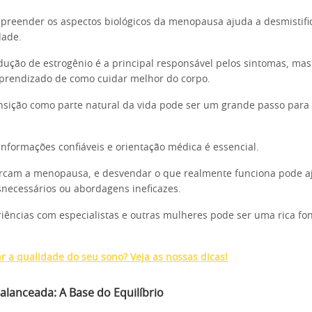
preender os aspectos biológicos da menopausa ajuda a desmistific
dade.
ução de estrogênio é a principal responsável pelos sintomas, m
prendizado de como cuidar melhor do corpo.
ansição como parte natural da vida pode ser um grande passo para
 informações confiáveis e orientação médica é essencial.
ercam a menopausa, e desvendar o que realmente funciona pode aj
necessários ou abordagens ineficazes.
riências com especialistas e outras mulheres pode ser uma rica fon
 a qualidade do seu sono? Veja as nossas dicas!
alanceada: A Base do Equilíbrio