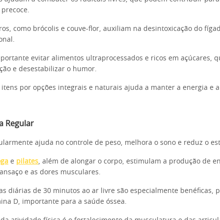
 precoce.
eros, como brócolis e couve-flor, auxiliam na desintoxicação do fí
onal.
portante evitar alimentos ultraprocessados e ricos em açúcares,
ação e desestabilizar o humor.
 itens por opções integrais e naturais ajuda a manter a energia e 
ca Regular
gularmente ajuda no controle de peso, melhora o sono e reduz o est
oga
e
pilates
, além de alongar o corpo, estimulam a produção de en
ansaço e as dores musculares.
s diárias de 30 minutos ao ar livre são especialmente benéficas, 
mina D, importante para a saúde óssea.