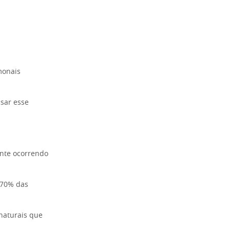
monais
ssar esse
ente ocorrendo
 70% das
naturais que