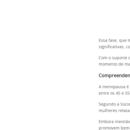
Essa fase, que 
significativas, 
Com o suporte de
momento de man
Compreenden
A menopausa é d
entre os 45 e 55
Segundo a Socie
mulheres relata
Embora inevitáv
promovem bem-e