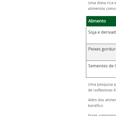
Uma dieta rica 
alimentos como
Alimento
Soja e deriva
Peixes gordu
Sementes de l
Uma pesquisa p
de isoflavonas 
Além dos alimen
benéfico.
Esses compostos