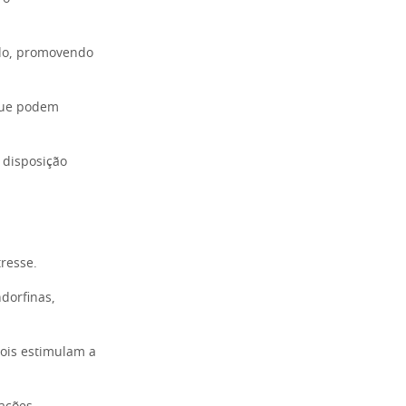
gado, promovendo
 que podem
a disposição
resse.
dorfinas,
pois estimulam a