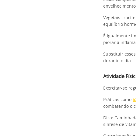
envelhecimento
Vegetais crucíf
equilíbrio horm
É igualmente im
piorar a inflam
Substituir esses
durante o dia.
Atividade Físi
Exercitar-se re
Práticas como
i
combatendo o c
Dica: Caminhada
síntese de vita