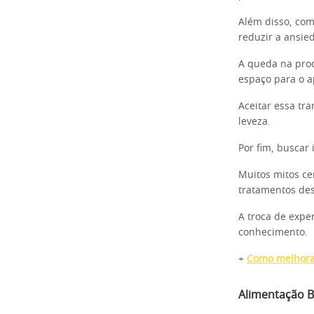
Além disso, com
reduzir a ansie
A queda na prod
espaço para o a
Aceitar essa tr
leveza.
Por fim, buscar
Muitos mitos c
tratamentos des
A troca de expe
conhecimento.
+
Como melhorar
Alimentação B