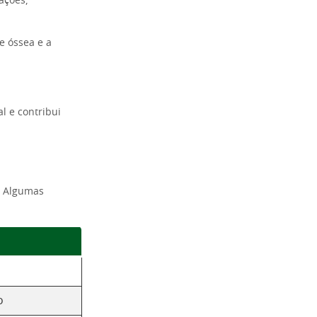
ações,
e óssea e a
l e contribui
. Algumas
o