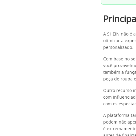
Princip
A SHEIN não é 
otimizar a expe
personalizado.
Com base no seu
você provavelme
também a funçã
peça de roupa e
Outro recurso i
com influenciad
com os espectad
A plataforma ta
podem não apen
é extremamente 
antes de finaliz