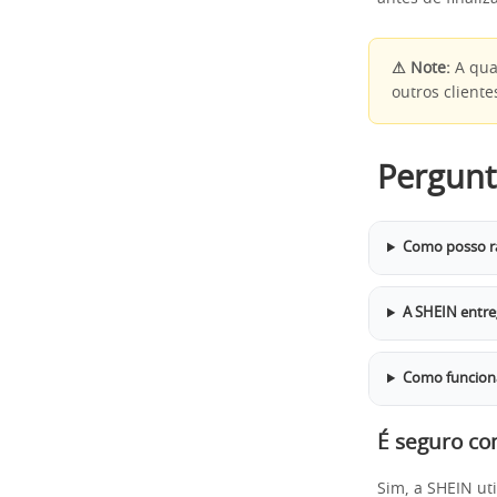
⚠ Note:
A qual
outros cliente
Pergunt
Como posso r
A SHEIN entreg
Como funciona
É seguro co
Sim, a SHEIN ut