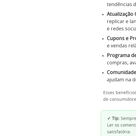
tendências d
Atualização 
replicar e l
e redes socia
Cupons e Pr
e vendas rel
Programa de
compras, ava
Comunidade 
ajudam na d
Esses benefício
de consumidores
✓ Tip:
Sempre 
Ler os coment
satisfatória.