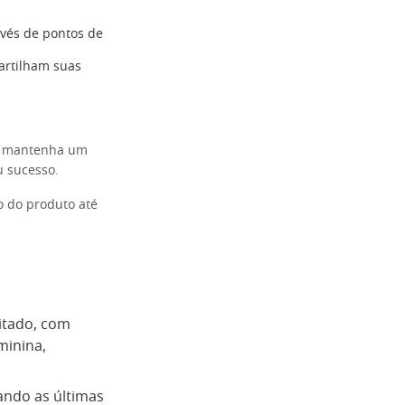
avés de pontos de
artilham suas
IN mantenha um
u sucesso.
o do produto até
itado, com
minina,
ando as últimas