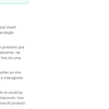
 que visam
mendação
re produtos que
relevante. Há
 foto de uma
ssões ao vivo
 e interagindo
.
de os usuários
ompraram. Isso
ista do produto