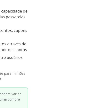
a capacidade de
das passarelas
contos, cupons
os através de
 por descontos.
ntre usuários
te para milhões
o.
podem variar.
a uma compra