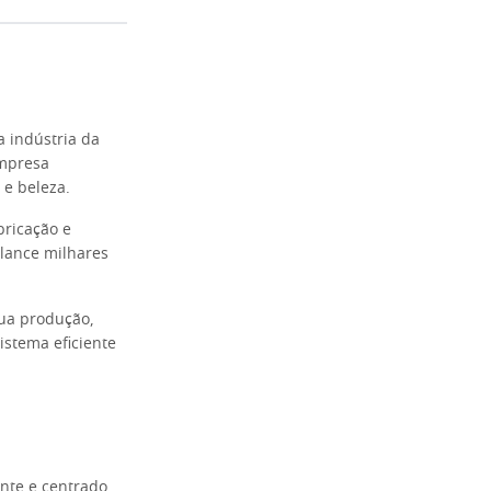
 indústria da
empresa
 e beleza.
bricação e
lance milhares
 sua produção,
stema eficiente
nte e centrado