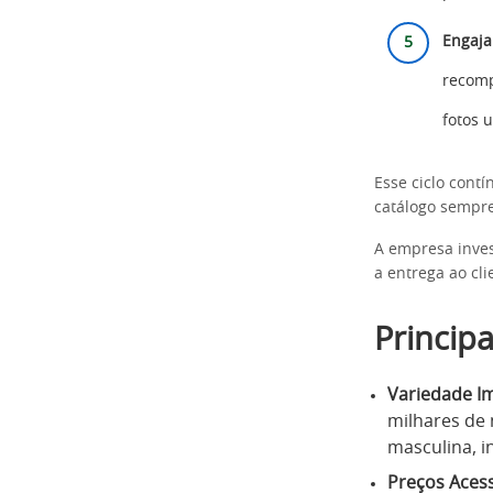
Engaj
recomp
fotos 
Esse ciclo cont
catálogo sempre
A empresa inves
a entrega ao clie
Principa
Variedade I
milhares de
masculina, in
Preços Acess