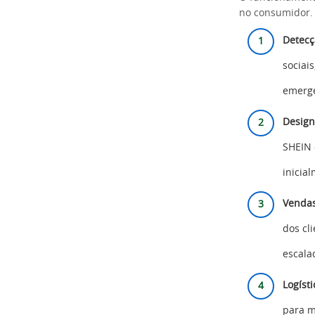
no consumidor. 
Detecç
sociai
emerge
Design
SHEIN 
inicia
Vendas
dos cl
escala
Logísti
para m