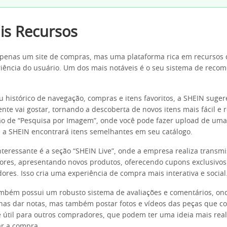
ais Recursos
apenas um site de compras, mas uma plataforma rica em recursos
riência do usuário. Um dos mais notáveis é o seu sistema de reco
 histórico de navegação, compras e itens favoritos, a SHEIN suge
nte vai gostar, tornando a descoberta de novos itens mais fácil e 
o de “Pesquisa por Imagem”, onde você pode fazer upload de uma
 a SHEIN encontrará itens semelhantes em seu catálogo.
nteressante é a seção “SHEIN Live”, onde a empresa realiza transmi
ores, apresentando novos produtos, oferecendo cupons exclusivos
ores. Isso cria uma experiência de compra mais interativa e social
mbém possui um robusto sistema de avaliações e comentários, on
as dar notas, mas também postar fotos e vídeos das peças que c
útil para outros compradores, que podem ter uma ideia mais real
ar a compra.