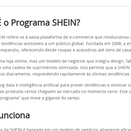
 o Programa SHEIN?
N refere-se à vasta plataforma de e-commerce que revolucionou a
tendências acessíveis a um público global. Fundada em 2008, a 
expandiu, oferecendo desde roupas e acessórios até itens de casa
a loja online, mas um modelo de negócios que integra design, fa
 uma cadeia de suprimentos otimizada. Isso permite que a SHEIN 
tos diariamente, respondendo rapidamente às últimas tendências.
big data e inteligência artificial para prever tendências e otimizar
os produtos certos cheguem ao mercado no momento certo. Este si
“programa” que move a gigante do varejo.
unciona
o da SHEIN é baseado em um modelo de negócios altamente eficie