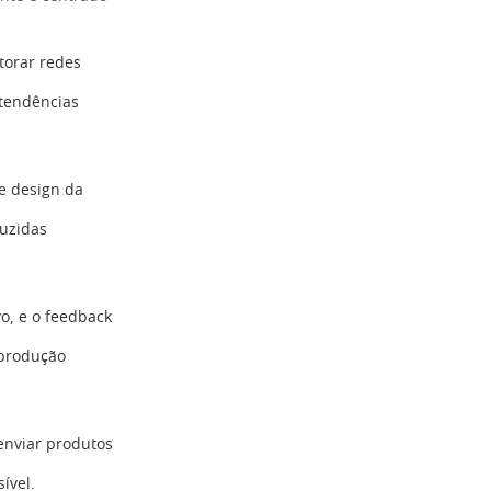
torar redes
 tendências
e design da
uzidas
vo, e o feedback
 produção
enviar produtos
ível.