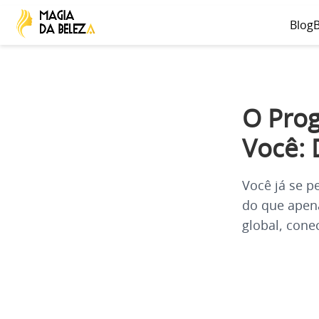
Blog
B
O Pro
Você: 
Você já se p
do que apena
global, con