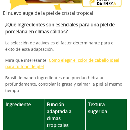
El nuevo auge de la piel de cristal tropical
¿Qué ingredientes son esenciales para una piel de
porcelana en climas cálidos?
La selección de activos es el factor determinante para el
éxito de esta adaptación.
Mira qué interesante:
Cómo elegir el color de cabello ideal
para tu tono de piel
Brasil demanda ingredientes que puedan hidratar
profundamente, controlar la grasa y calmar la piel al mismo
tiempo.
Ingrediente
Función
Textura
adaptada a
sugerida
climas
tropicales