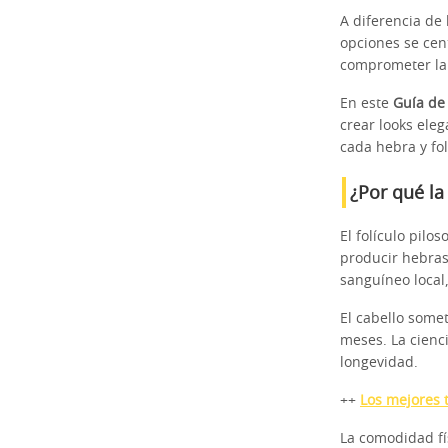
A diferencia de 
opciones se cent
comprometer la 
En este
Guía de
crear looks ele
cada hebra y fol
¿Por qué la
El folículo pil
producir hebras
sanguíneo local,
El cabello somet
meses. La cienc
longevidad.
++
Los mejores 
La comodidad fís