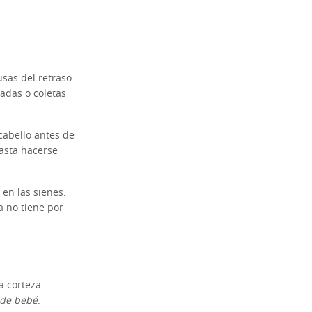
sas del retraso
tadas o coletas
 cabello antes de
hasta hacerse
en las sienes.
a no tiene por
a corteza
 de bebé
.