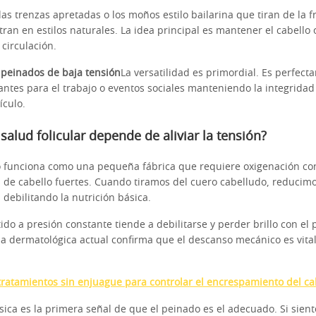
las trenzas apretadas o los moños estilo bailarina que tiran de la f
ran en estilos naturales. La idea principal es mantener el cabello
circulación.
 peinados de baja tensión
La versatilidad es primordial. Es perfect
gantes para el trabajo o eventos sociales manteniendo la integridad
ículo.
 salud folicular depende de aliviar la tensión?
oso funciona como una pequeña fábrica que requiere oxigenación co
 de cabello fuertes. Cuando tiramos del cuero cabelludo, reducimos
 debilitando la nutrición básica.
ido a presión constante tiende a debilitarse y perder brillo con el 
ia dermatológica actual confirma que el descanso mecánico es vita
tratamientos sin enjuague para controlar el encrespamiento del ca
ica es la primera señal de que el peinado es el adecuado. Si sient