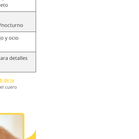
eto
o/nocturno
o y ocio
ara detalles
b de la
el cuero