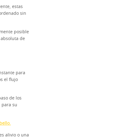
rente, estas
 ordenado sin
amente posible
 absoluta de
nstante para
 el flujo
paso de los
l para su
bello.
es alivio o una