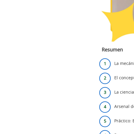
Resumen
La mecáni
El concep
La cienci
Arsenal d
Práctico: