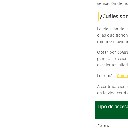
sensación de hor
¿Cuáles son
La elección de 
o las que tienen
mínimo movimie
Optar por
colet
generar fricció
excelentes aliad
Leer más:
Cómo 
A continuación 
en la vida cotid
Tipo de acces
Goma