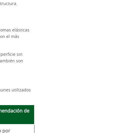
tructura.
gomas elásticas
con el más
perficie sin
 también son
unes utilizados
endación de
o por