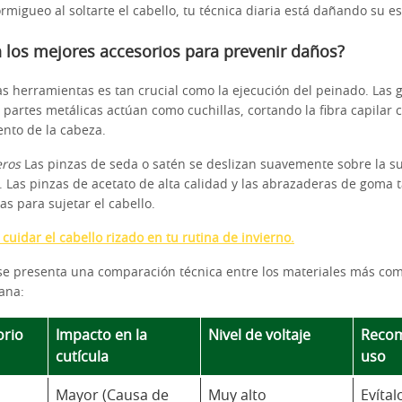
migueo al soltarte el cabello, tu técnica diaria está dañando su es
 los mejores accesorios para prevenir daños?
las herramientas es tan crucial como la ejecución del peinado. Las 
 partes metálicas actúan como cuchillas, cortando la fibra capilar 
nto de la cabeza.
eros
Las pinzas de seda o satén se deslizan suavemente sobre la su
n. Las pinzas de acetato de alta calidad y las abrazaderas de goma
as para sujetar el cabello.
cuidar el cabello rizado en tu rutina de invierno.
se presenta una comparación técnica entre los materiales más com
iana:
orio
Impacto en la
Nivel de voltaje
Recom
cutícula
uso
Mayor (Causa de
Muy alto
Evítal