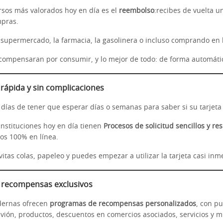
rsos más valorados hoy en día es el
reembolso
:recibes de vuelta u
mpras.
l supermercado, la farmacia, la gasolinera o incluso comprando en 
ecompensaran por consumir, y lo mejor de todo: de forma automática
 rápida y sin complicaciones
 días de tener que esperar días o semanas para saber si su tarjeta
instituciones hoy en día tienen
Procesos de solicitud sencillos y re
los 100% en línea.
itas colas, papeleo y puedes empezar a utilizar la tarjeta casi in
 y recompensas exclusivos
dernas ofrecen
programas de recompensas personalizados
, con p
 avión, productos, descuentos en comercios asociados, servicios y 