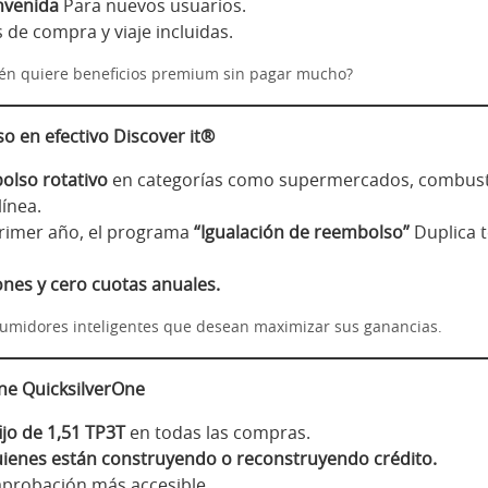
nvenida
Para nuevos usuarios.
 de compra y viaje incluidas.
én quiere beneficios premium sin pagar mucho?
o en efectivo Discover it®
olso rotativo
en categorías como supermercados, combust
ínea.
primer año, el programa
“Igualación de reembolso”
Duplica t
nes y cero cuotas anuales.
umidores inteligentes que desean maximizar sus ganancias.
One QuicksilverOne
jo de 1,51 TP3T
en todas las compras.
uienes están construyendo o reconstruyendo crédito.
aprobación más accesible.