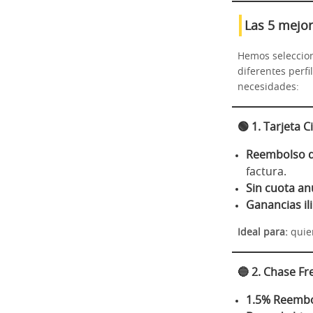
Las 5 mejor
Hemos seleccion
diferentes perfi
necesidades:
🟢
1. Tarjeta 
Reembolso 
factura.
Sin cuota an
Ganancias il
Ideal para:
quien
🔵
2. Chase F
1.5% Reembo