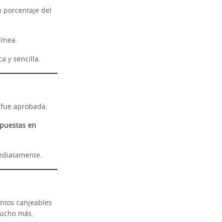
n porcentaje del
línea.
 y sencilla.
 fue aprobada.
spuestas en
mediatamente.
untos canjeables
mucho más.