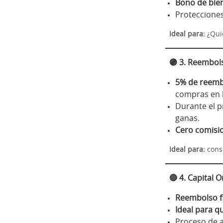
Bono de bie
Protecciones
Ideal para:
¿Qui
🟣
3. Reembols
5% de reemb
compras en l
Durante el 
ganas.
Cero comisio
Ideal para:
cons
🔴
4. Capital 
Reembolso fi
Ideal para q
Proceso de 