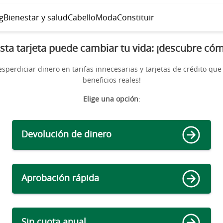
g
Bienestar y salud
Cabello
Moda
Constituir
sta tarjeta puede cambiar tu vida: ¡descubre có
esperdiciar dinero en tarifas innecesarias y tarjetas de crédito que
beneficios reales!
Elige una opción
:
Devolución de dinero
Aprobación rápida
Sin cuota anual