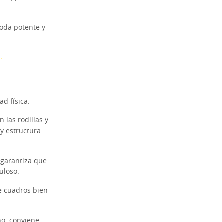
moda potente y
.
d física.
n las rodillas y
 y estructura
 garantiza que
uloso.
e cuadros bien
ño, conviene