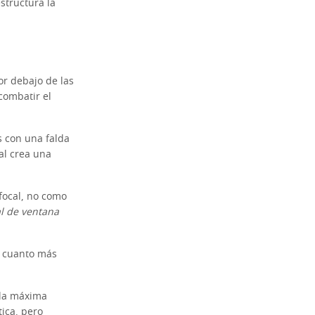
structura la
or debajo de las
combatir el
 con una falda
ial crea una
focal, no como
al de ventana
: cuanto más
 la máxima
ica, pero