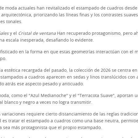
de moda actuales han revitalizado el estampado de cuadros desde
 arquitectónica, priorizando las líneas finas y los contrastes suav
es tonales.
Gales
y el
Cristal de ventana
Han recuperado protagonismo, pero ah
a escala inesperada, desafiando lo evidente.
fisticado en la forma en que estas geometrías interactúan con el 
rpo.
la estética recargada del pasado, la colección de 2026 se centra en 
s estampados a cuadros aparecen en sedas y linos translúcidos con
do atrás ese aspecto pesado y anticuado.
moda, como el "Azul Medianoche" y el "Terracota Suave", aportan 
al blanco y negro a veces no logra transmitir.
 variaciones requiere cierto distanciamiento de las reglas tradicio
l es tratar el estampado a cuadros como una base neutra, permiti
ela sea más protagonista que el propio estampado.