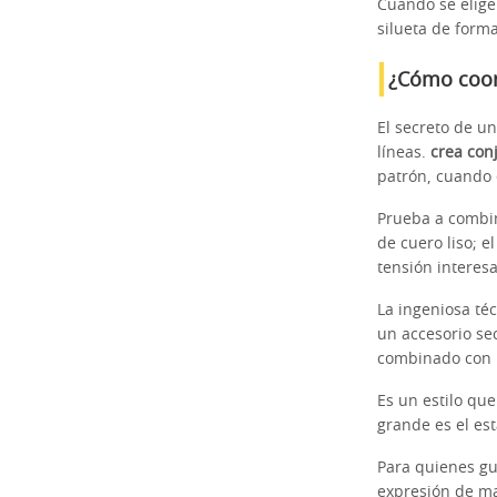
Cuando se elige
silueta de forma
¿Cómo coord
El secreto de un
líneas.
crea con
patrón, cuando 
Prueba a combi
de cuero liso; e
tensión interesa
La ingeniosa té
un accesorio se
combinado con u
Es un estilo qu
grande es el es
Para quienes gu
expresión de ma