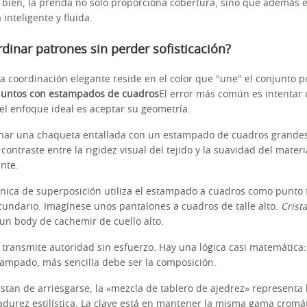
 bien, la prenda no solo proporciona cobertura, sino que además e
 inteligente y fluida.
inar patrones sin perder sofisticación?
a coordinación elegante reside en el color que "une" el conjunto p
juntos con estampados de cuadros
El error más común es intentar 
el enfoque ideal es aceptar su geometría.
nar una chaqueta entallada con un estampado de cuadros grandes
l contraste entre la rigidez visual del tejido y la suavidad del mater
nte.
cnica de superposición utiliza el estampado a cuadros como punto 
cundario. Imagínese unos pantalones a cuadros de talle alto.
Crist
n body de cachemir de cuello alto.
e transmite autoridad sin esfuerzo. Hay una lógica casi matemática
tampado, más sencilla debe ser la composición.
stan de arriesgarse, la «mezcla de tablero de ajedrez» representa
durez estilística. La clave está en mantener la misma gama cromát