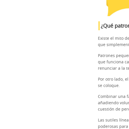
¿Qué patron
Existe el mito 
que simplement
Patrones peque
que funciona ca
renunciar a la t
Por otro lado, e
se coloque.
Combinar una fal
añadiendo volum
cuestión de per
Las sutiles lín
poderosas para a