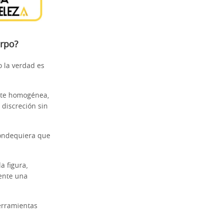
erpo?
 la verdad es
nte homogénea,
 discreción sin
dondequiera que
a figura,
ente una
erramientas