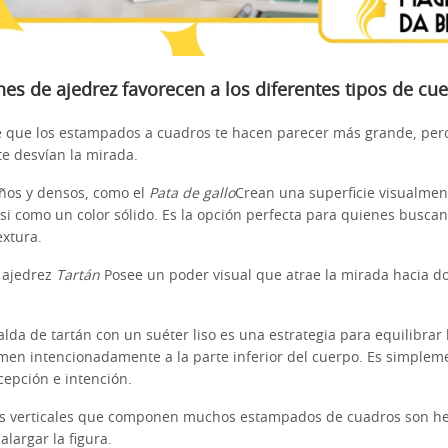
es de ajedrez favorecen a los diferentes tipos de cu
de que los estampados a cuadros te hacen parecer más grande, pero
e desvían la mirada.
ños y densos, como el
Pata de gallo
Crean una superficie visualme
si como un color sólido. Es la opción perfecta para quienes buscan
extura.
l ajedrez
Tartán
Posee un poder visual que atrae la mirada hacia 
da de tartán con un suéter liso es una estrategia para equilibrar l
en intencionadamente a la parte inferior del cuerpo. Es simplem
cepción e intención.
eas verticales que componen muchos estampados de cuadros son h
largar la figura.