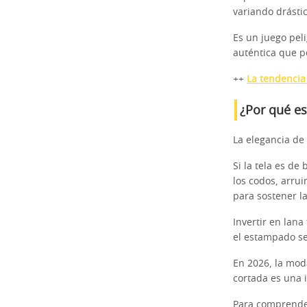
variando drásti
Es un juego pel
auténtica que p
++
La tendencia 
¿Por qué es
La elegancia de
Si la tela es de
los codos, arru
para sostener la
Invertir en lan
el estampado s
En 2026, la mod
cortada es una 
Para comprender 