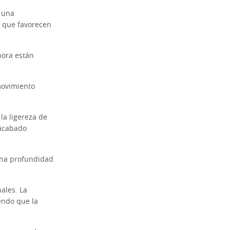
 una
es que favorecen
ora están
movimiento
la ligereza de
 acabado
una profundidad
nales. La
endo que la