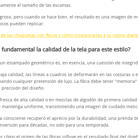
camente el tamaño de las escamas.
igroso, pero cuando se hace bien, el resultado es una imagen de 
ocos pueden replicar.
de las chaquetas con flecos y cómo incorporarlas a tu rutina diaria
 fundamental la calidad de la tela para este estilo?
 un estampado geométrico es, en esencia, una cuestión de integrida
 baja calidad, las líneas a cuadros se deformarán en las costuras o e
inando cualquier pretensión de lujo. La fibra debe tener "memoria"
 precisión del diseño.
a fresca de alta calidad o en mezclas de algodón de primera calidad
e mantenga uniforme, transmitiendo una imagen de cuidado metic
a consciente recuperó el aprecio por la durabilidad; una prenda d
inversión para décadas, no solo para una temporada.
cómo el origen de las fibras influye en el resultado final del dise