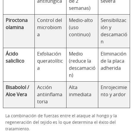
antifúngica
de 2
severa
semanas)
Piroctona
Control del
Medio-alto
Sensibilizac
olamina
microbiom
(uso
ión y
a
continuo)
descamació
n
Ácido
Exfoliación
Medio
Eliminación
salicílico
queratolític
(reduce la
de la placa
a
descamació
adherida
n)
Bisabolol /
Acción
Alta
Enrojecimie
Aloe Vera
antiinflama
inmediata
nto y ardor
toria
La combinación de fuerzas entre el ataque al hongo y la
regeneración del tejido es lo que determina el éxito del
tratamiento.