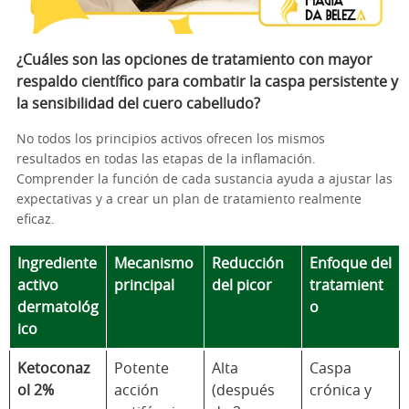
¿Cuáles son las opciones de tratamiento con mayor
respaldo científico para combatir la caspa persistente y
la sensibilidad del cuero cabelludo?
No todos los principios activos ofrecen los mismos
resultados en todas las etapas de la inflamación.
Comprender la función de cada sustancia ayuda a ajustar las
expectativas y a crear un plan de tratamiento realmente
eficaz.
Ingrediente
Mecanismo
Reducción
Enfoque del
activo
principal
del picor
tratamient
dermatológ
o
ico
Ketoconaz
Potente
Alta
Caspa
ol 2%
acción
(después
crónica y