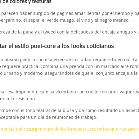
l de colores y texturas
í parecen haber surgido de páginas amarillentas por el tiempo y pa
rgamino, el sepia, el verde musgo, el vino y el negro intenso.
reza de la pana y el tweed con la delicadeza del encaje antiguo y e
r el estilo poet-core a los looks cotidianos
amatismo poético con el ajetreo de la ciudad requiere buen ojo. La
e requiere práctica: combina una prenda con un marcado aire romá
ilo urbano y moderno, asegurándote de que el conjunto encaje a la
ar esa imponente camisa victoriana con cuello con unos vaqueros 
de tela resistente.
ompe con el tono teatral de la blusa y da como resultado un aspect
ceptable para un día de reuniones de trabajo.
ndencia del resurgimiento de los broches: accesorios que realzan c