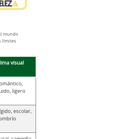
 al mundo
s límites
lima visual
omántico,
luido, ligero
ígido, escolar,
ombrío