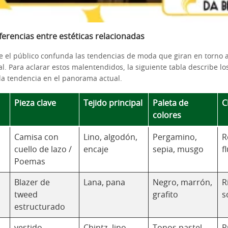
iferencias entre estéticas relacionadas
e el público confunda las tendencias de moda que giran en torno
ural. Para aclarar estos malentendidos, la siguiente tabla describe lo
da tendencia en el panorama actual.
Pieza clave
Tejido principal
Paleta de
C
colores
Camisa con
Lino, algodón,
Pergamino,
R
cuello de lazo /
encaje
sepia, musgo
f
Poemas
Blazer de
Lana, pana
Negro, marrón,
R
tweed
grafito
s
estructurado