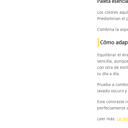
Paleta esencia
Los colores aqu
Predominan el pe
Combina la aspe
Cómo adapta
Equilibrar el dr
sencilla, aunqu
con otra de est
tu día a día.
Prueba a combin
lavado oscuro y 
Este contraste r
perfectamente a
Leer más:
La te