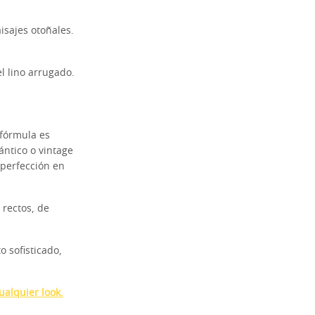
isajes otoñales.
l lino arrugado.
 fórmula es
ntico o vintage
 perfección en
rectos, de
o sofisticado,
ualquier look.