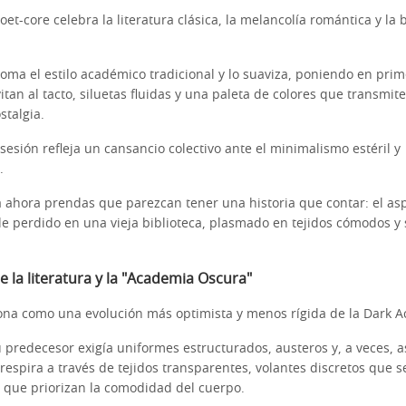
et-core celebra la literatura clásica, la melancolía romántica y la 
toma el estilo académico tradicional y lo suaviza, poniendo en pri
itan al tacto, siluetas fluidas y una paleta de colores que transmi
stalgia.
sesión refleja un cansancio colectivo ante el minimalismo estéril y
.
a ahora prendas que parezcan tener una historia que contar: el as
de perdido en una vieja biblioteca, plasmado en tejidos cómodos y 
de la literatura y la "Academia Oscura"
ona como una evolución más optimista y menos rígida de la Dark 
predecesor exigía uniformes estructurados, austeros y, a veces, as
 respira a través de tejidos transparentes, volantes discretos que 
s que priorizan la comodidad del cuerpo.