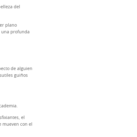
belleza del
mer plano
te una profunda
pecto de alguien
sutiles guiños
Academia.
fixiantes, el
se mueven con el