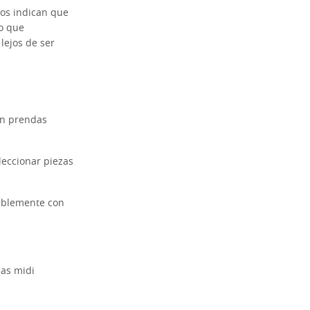
os indican que
lo que
lejos de ser
 en prendas
leccionar piezas
riblemente con
das midi