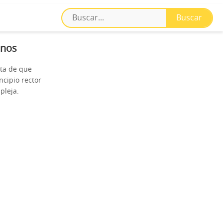
anos
nta de que
ncipio rector
pleja.