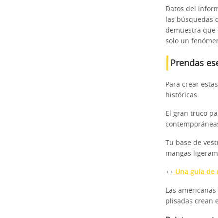
Datos del infor
las búsquedas d
demuestra que e
solo un fenómen
Prendas ese
Para crear esta
históricas.
El gran truco p
contemporáneas 
Tu base de vest
mangas ligeram
++
Una guía de m
Las americanas 
plisadas crean e