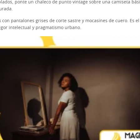
plados, ponte un chaleco de punto vintage sobre una camiseta bás
urada.
 con pantalones grises de corte sastre y mocasines de cuero. Es el
rigor intelectual y pragmatismo urbano.