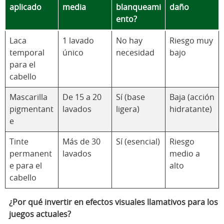
aplicado
media
blanqueami
daño
ento?
Laca
1 lavado
No hay
Riesgo muy
temporal
único
necesidad
bajo
para el
cabello
Mascarilla
De 15 a 20
Sí (base
Baja (acción
pigmentant
lavados
ligera)
hidratante)
e
Tinte
Más de 30
Sí (esencial)
Riesgo
permanent
lavados
medio a
e para el
alto
cabello
¿Por qué invertir en efectos visuales llamativos para los
juegos actuales?