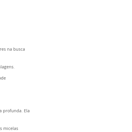
ares na busca
lagens.
ode
a profunda. Ela
s micelas