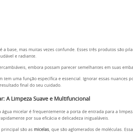
 é a base, mas muitas vezes confunde. Esses três produtos são pil
udável e radiante.
ntercambiáveis, embora possam parecer semelhantes em suas emba
m tem uma função específica e essencial. Ignorar essas nuances p
esultado final do seu cuidado.
r: A Limpeza Suave e Multifuncional
a água micelar é frequentemente a porta de entrada para a limpez
rapidamente por sua eficácia e delicadeza inigualáveis.
principal são as
micelas
, que são aglomerados de moléculas. Essa