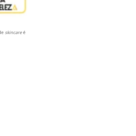
 de
skincare
é