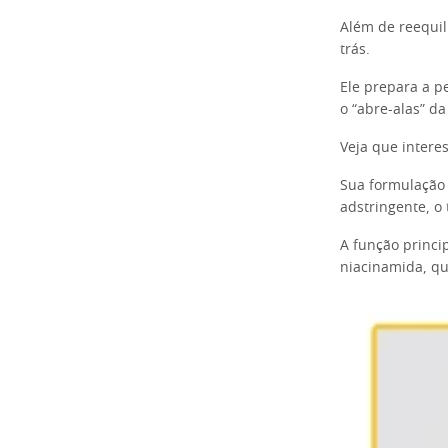
Além de reequil
trás.
Ele prepara a p
o “abre-alas” da
Veja que intere
Sua formulação 
adstringente, o
A função princi
niacinamida, qu