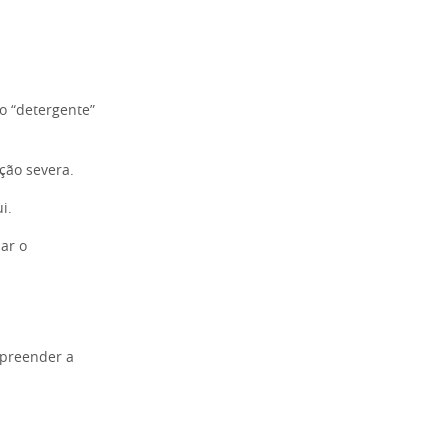
o “detergente”
ção severa.
i.
ar o
mpreender a