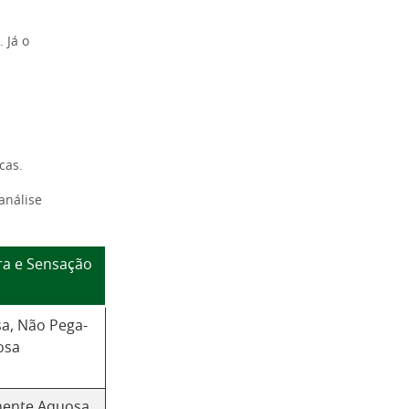
 Já o
cas.
análise
ra e Sensação
a, Não Pega-
osa
ente Aquosa,