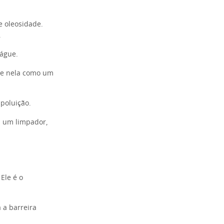
e oleosidade.
.
águe.
nse nela como um
poluição.
 É um limpador,
Ele é o
a a barreira