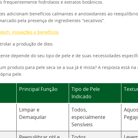
s frequentemente hidrolatos e extratos botânicos.
tes adicionam benefícios calmantes e antioxidantes ao reequilíbrio.
marcado pela presença de ingredientes “secativos”.
tech: inovações e benefícios
trolar a produção de óleo.
igente depende do seu tipo de pele e de suas necessidades específi
 um produto para pele seca se a sua já é mista? A resposta está na 
ópria pele.
Principal Função
Tipo de Pele
Textu
Indicado
Limpar e
Todos,
Aquos
Demaquilar
especialmente
Pegaj
Sensíveis
Reequilibrar pH e
Todos,
Levem