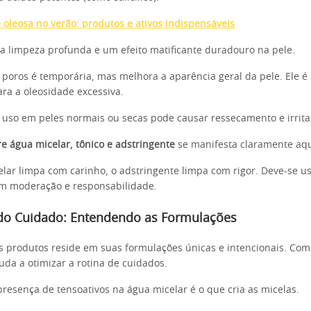
e oleosa no verão: produtos e ativos indispensáveis
a limpeza profunda e um efeito matificante duradouro na pele.
 poros é temporária, mas melhora a aparência geral da pele. Ele é 
ara a oleosidade excessiva.
 uso em peles normais ou secas pode causar ressecamento e irrita
re água micelar, tônico e adstringente
se manifesta claramente aqu
lar limpa com carinho, o adstringente limpa com rigor. Deve-se us
om moderação e responsabilidade.
do Cuidado: Entendendo as Formulações
es produtos reside em suas formulações únicas e intencionais. Co
uda a otimizar a rotina de cuidados.
presença de tensoativos na água micelar é o que cria as micelas.