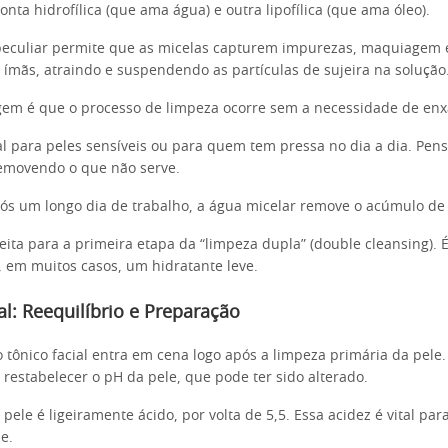
ta hidrofílica (que ama água) e outra lipofílica (que ama óleo).
peculiar permite que as micelas capturem impurezas, maquiagem 
ímãs, atraindo e suspendendo as partículas de sujeira na solução
gem é que o processo de limpeza ocorre sem a necessidade de enx
eal para peles sensíveis ou para quem tem pressa no dia a dia. Pe
emovendo o que não serve.
ós um longo dia de trabalho, a água micelar remove o acúmulo de 
feita para a primeira etapa da “limpeza dupla” (double cleansing).
 em muitos casos, um hidratante leve.
al: Reequilíbrio e Preparação
o tônico facial entra em cena logo após a limpeza primária da pele. 
 restabelecer o pH da pele, que pode ter sido alterado.
pele é ligeiramente ácido, por volta de 5,5. Essa acidez é vital par
e.