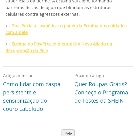
superficiais da derme. A ectoína vai além, formando
barreiras físicas de água que blindam as estruturas
celulares contra agressões externas.
++
Da ciência à cosmética: o poder da Ectoína nos cuidados
com a pele
++
Ectoína no Pós-Procedimento: Um Novo Aliado na
Recuperação da Pele
Artigo anterior
Próximo artigo
Como lidar com caspa
Quer Roupas Grátis?
persistente e
Conheça o Programa
sensibilização do
de Testes da SHEIN
couro cabeludo
Pele