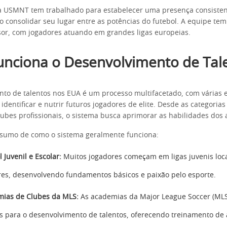
 a USMNT tem trabalhado para estabelecer uma presença consisten
o consolidar seu lugar entre as potências do futebol. A equipe te
or, com jogadores atuando em grandes ligas europeias.
nciona o Desenvolvimento de Tal
to de talentos nos EUA é um processo multifacetado, com várias 
identificar e nutrir futuros jogadores de elite. Desde as categorias
ubes profissionais, o sistema busca aprimorar as habilidades dos a
esumo de como o sistema geralmente funciona:
 Juvenil e Escolar:
Muitos jogadores começam em ligas juvenis loca
res, desenvolvendo fundamentos básicos e paixão pelo esporte.
ias de Clubes da MLS:
As academias da Major League Soccer (MLS
is para o desenvolvimento de talentos, oferecendo treinamento de 