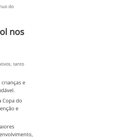
ínuo do
ol nos
tivos, tanto
 crianças e
udável.
a Copa do
tenção e
aiores
senvolvimento,