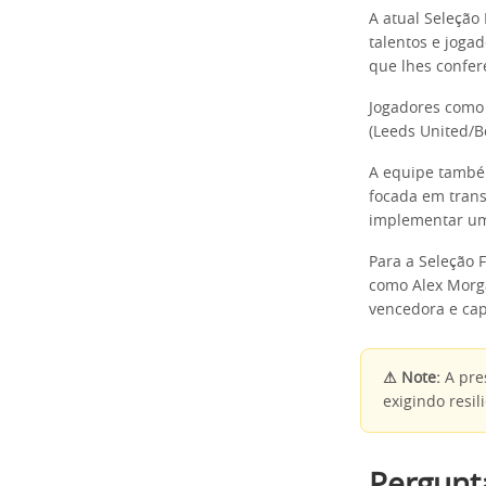
A atual Seleção
talentos e joga
que lhes confere
Jogadores como 
(Leeds United/B
A equipe também
focada em trans
implementar um 
Para a Seleção 
como Alex Morg
vencedora e cap
⚠ Note:
A pre
exigindo resil