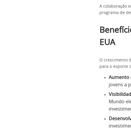
A colaboração e
programa de de
Benefíc
EUA
O crescimento do
para o esporte 
Aumento d
jovens a 
Visibilida
Mundo ele
investime
Desenvolv
investime