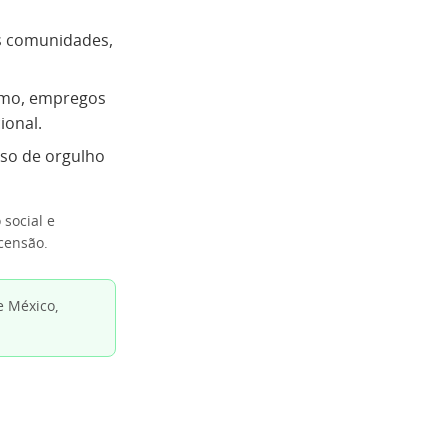
as comunidades,
smo, empregos
ional.
so de orgulho
social e
censão.
 México,