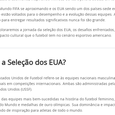
Mundo FIFA se aproximando e os EUA sendo um dos países-sede e
estão voltados para o desempenho e a evolução dessas equipes. A
o para entregar resultados significativos nunca foi tão grande.
xploraremos a jornada da seleção dos EUA, os desafios enfrentados,
pacto cultural que o futebol tem no cenário esportivo americano.
 a Seleção dos EUA?
stados Unidos de Futebol refere-se às equipes nacionais masculin
aís em competições internacionais. Ambas são administradas pel
ados Unidos (USSF).
as equipes mais bem-sucedidas na história do futebol feminino,
 do Mundo e medalhas de ouro olímpicas. Sua dominância e impact
indo de inspiração para atletas de todo o mundo.