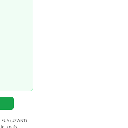
os EUA (USWNT)
do o país.