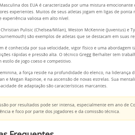
 Masculina dos EUA é caracterizada por uma mistura emocionante 
dores experientes. Muitos de seus atletas jogam em ligas de ponta 
 experiência valiosa em alto nível.
Christian Pulisic (Chelsea/Milan), Weston McKennie (Juventus) e T
ournemouth) são exemplos de atletas que se destacam em suas res
 é conhecida por sua velocidade, vigor físico e uma abordagem t
ições rápidas e pressão alta. O técnico Gregg Berhalter tem traba
estilo de jogo coeso e competitivo.
Feminina, a força reside na profundidade do elenco, na liderança 
an e Megan Rapinoe, e na ascensão de novas estrelas. Sua mental
acidade de adaptação são características marcantes.
ssão por resultados pode ser intensa, especialmente em ano de 
iência e foco por parte dos jogadores e da comissão técnica.