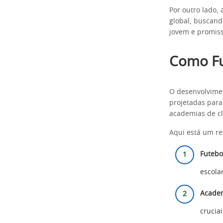
Por outro lado,
global, buscand
jovem e promiss
Como Fu
O desenvolvimen
projetadas para 
academias de cl
Aqui está um r
Futebol
escola
Academ
crucia