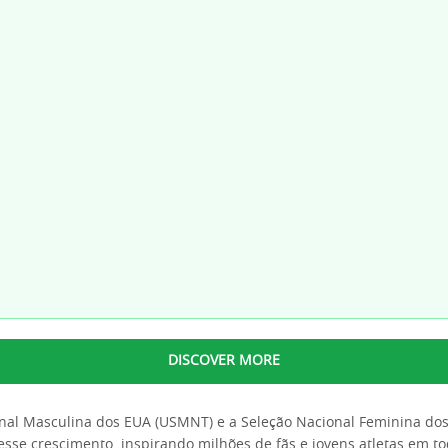
DISCOVER MORE
onal Masculina dos EUA (USMNT) e a Seleção Nacional Feminina d
esse crescimento, inspirando milhões de fãs e jovens atletas em to