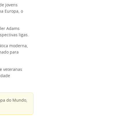
de jovens
na Europa, o
yler Adams
pectivas ligas.
ática moderna,
lhado para
de veteranas
idade
Copa do Mundo,