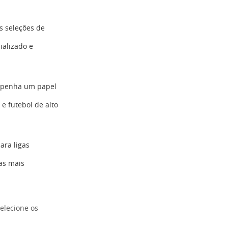
s seleções de
ializado e
mpenha um papel
e futebol de alto
ara ligas
as mais
elecione os