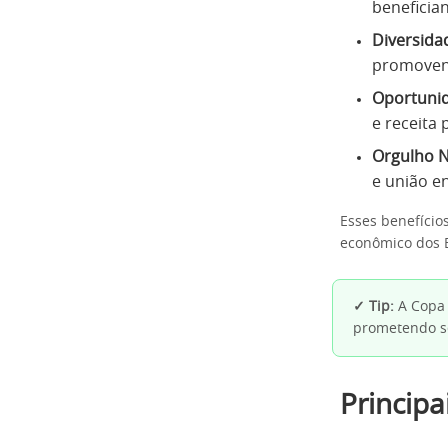
beneficia
Diversidad
promovend
Oportuni
e receita
Orgulho N
e união e
Esses benefício
econômico dos 
✓ Tip:
A Copa 
prometendo se
Principa