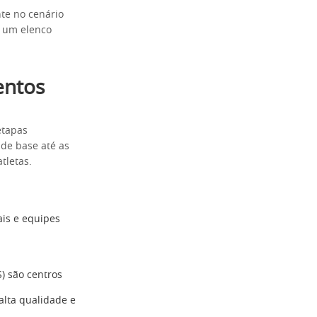
te no cenário
m um elenco
entos
etapas
 de base até as
tletas.
is e equipes
) são centros
alta qualidade e