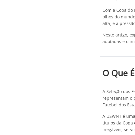
Com a Copa do 
olhos do mundo 
alta, e a pressã
Neste artigo, e
adotadas e o im
O Que É
A Seleção dos E
representam o p
Futebol dos Est
A USWNT é uma d
títulos da Copa
inegáveis, serv